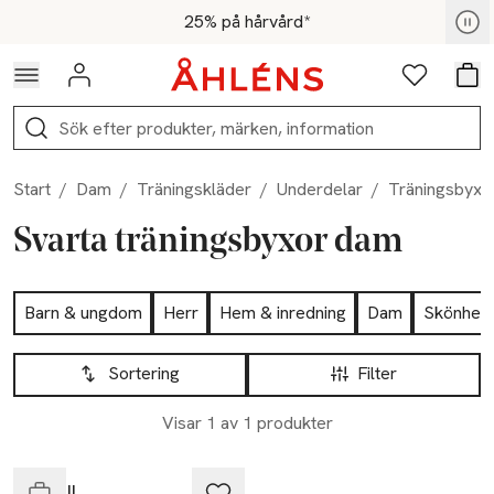
Hoppa till navigationsmenyn
Hoppa till innehåll
Hoppa till sidfot
För medlemmar - Shoppa nu
25% på hårvård*
Logga in
Favoriter
Var
Sök
Start
/
Dam
/
Träningskläder
/
Underdelar
/
Träningsbyxo
Svarta träningsbyxor dam
Hoppa till produktsidan
Barn & ungdom
Herr
Hem & inredning
Dam
Skönhet
Hoppa till produktsidan
Lista över produkter
Sortering
Filter
Visar 1 av 1 produkter
Slut i lager
Casall