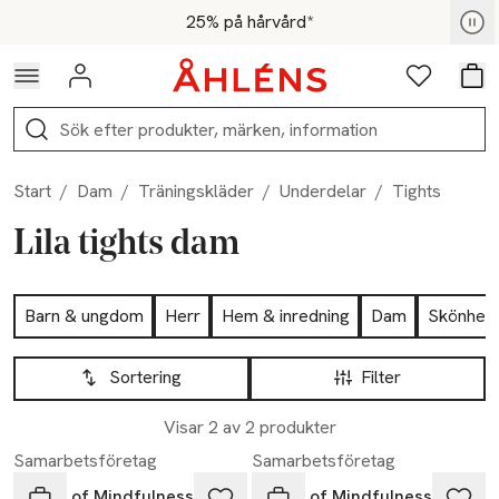
Hoppa till navigationsmenyn
Hoppa till innehåll
Hoppa till sidfot
För medlemmar - Shoppa nu
25% på hårvård*
Logga in
Favoriter
Var
Sök
Start
/
Dam
/
Träningskläder
/
Underdelar
/
Tights
Lila tights dam
Hoppa till produktsidan
Barn & ungdom
Herr
Hem & inredning
Dam
Skönhet
Hoppa till produktsidan
Lista över produkter
Sortering
Filter
Visar 2 av 2 produkter
Samarbetsföretag
Samarbetsföretag
Drop of Mindfulness
Drop of Mindfulness