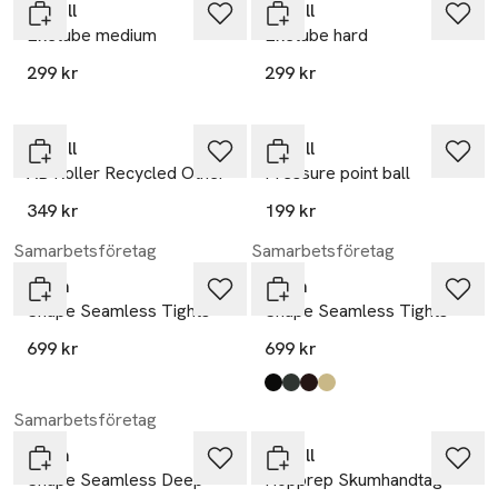
Casall
Casall
Exetube medium
Exetube hard
299 kr
299 kr
Casall
Casall
AB Roller Recycled Other
Pressure point ball
349 kr
199 kr
Samarbetsföretag
Samarbetsföretag
aim'n
aim'n
Shape Seamless Tights
Shape Seamless Tights
699 kr
699 kr
Produkten finns i färgerna:
black
ivy
chocolate
mellow
,
,
,
,
Samarbetsföretag
aim'n
Casall
Shape Seamless Deep
Hopprep Skumhandtag