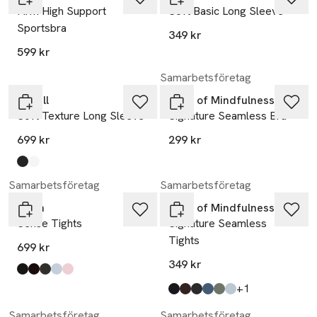
Firm High Support
Soft Basic Long Sleeve
Sportsbra
349 kr
599 kr
Samarbetsföretag
Casall
Drop of Mindfulness
Soft Texture Long Sleeve
Signature Seamless Bra
699 kr
299 kr
Produkten finns i färgerna:
Black
White
,
,
Samarbetsföretag
Samarbetsföretag
aim'n
Drop of Mindfulness
Sense Tights
Signature Seamless
Tights
699 kr
349 kr
Produkten finns i färgerna:
black
chocolate
ivy
aura
ballerina
,
,
,
,
,
till
+1
Produkten finns i färgerna:
black
dark brown
iron grey
navy
agave green
light blue
,
,
,
,
,
,
Samarbetsföretag
Samarbetsföretag