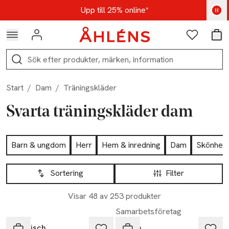
Hoppa till navigationsmenyn
Hoppa till innehåll
Hoppa till sidfot
Kod: AUG25 - Shoppa nu
Upp till 25% online*
Logga in
Favoriter
Var
Sök
Start
/
Dam
/
Träningskläder
Svarta träningskläder dam
Hoppa till produktsidan
Barn & ungdom
Herr
Hem & inredning
Dam
Skönhet
Hoppa till produktsidan
Lista över produkter
Sortering
Filter
Visar 48 av 253 produkter
Samarbetsföretag
Röhnisch
aim'n