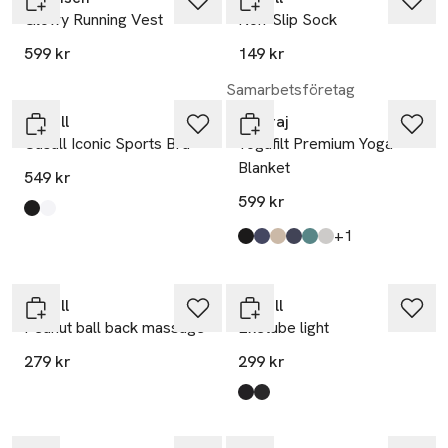
Glowy Running Vest
Non-Slip Sock
599 kr
149 kr
Samarbetsföretag
Casall
Yogiraj
Casall Iconic Sports Bra
Yogafilt Premium Yoga
Blanket
549 kr
599 kr
Produkten finns i färgerna:
Black
White
,
,
till
+1
Produkten finns i färgerna:
midnight black
blueberry blue
beach beige
graphite grey
moss green
natural
,
,
,
,
,
,
Casall
Casall
Peanut ball back massage
Exetube light
279 kr
299 kr
Produkten finns i färgerna:
Warm Grey
Light Green
,
,