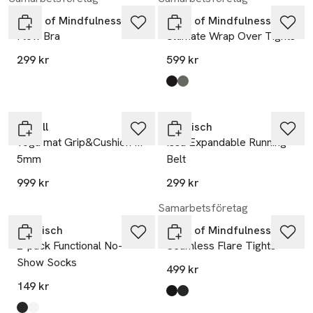
Drop of Mindfulness
Drop of Mindfulness
Flow Bra
Ultimate Wrap Over Tights
299 kr
599 kr
Produkten finns i färgerna:
black
khaki
,
,
Casall
Röhnisch
Yoga mat Grip&Cushion III
Issa Expandable Running
5mm
Belt
999 kr
299 kr
Samarbetsföretag
Röhnisch
Drop of Mindfulness
2-pack Functional No-
Seamless Flare Tights
Show Socks
499 kr
149 kr
Produkten finns i färgerna:
black
dark grey
,
,