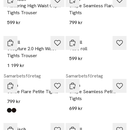
Flattering High Waist Capri
Shape Seamless Flare
Tights Trouser
Tights
599 kr
799 kr
Casall
Casall
Sculpture 2.0 High Waist
Tube roll
Tights Trouser
599 kr
1 199 kr
Samarbetsföretag
Samarbetsföretag
aim'n
aim'n
Sense Flare Petite Tights
Shape Seamless Petite
Tights
799 kr
699 kr
Produkten finns i färgerna:
black
chocolate
,
,
Röhnisch
Casall