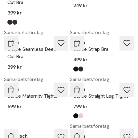
Cut Bra
249 kr
399 kr
Produkten finns i färgerna:
chocolate
shadow grey
,
,
Samarbetsföretag
Samarbetsföretag
aim'n
aim'n
Shape Seamless Deep
Sense Strap Bra
Cut Bra
499 kr
399 kr
Produkten finns i färgerna:
black
shadow grey
white
,
,
,
Samarbetsföretag
Samarbetsföretag
aim'n
aim'n
Sense Maternity Tights
Sense Straight Leg Tights
699 kr
799 kr
Produkten finns i färgerna:
black
ballerina
,
,
Samarbetsföretag
Röhnisch
aim'n