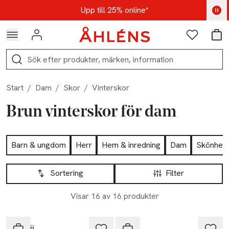
Hoppa till navigationsmenyn
Hoppa till innehåll
Hoppa till sidfot
Kod: AUG25 - Shoppa nu
Upp till 25% online*
Logga in
Favoriter
Var
Sök
Start
/
Dam
/
Skor
/
Vinterskor
Brun vinterskor för dam
Hoppa till produktsidan
Barn & ungdom
Herr
Hem & inredning
Dam
Skönhet
Hoppa till produktsidan
Lista över produkter
Sortering
Filter
Visar 16 av 16 produkter
Inuikii
Ugg