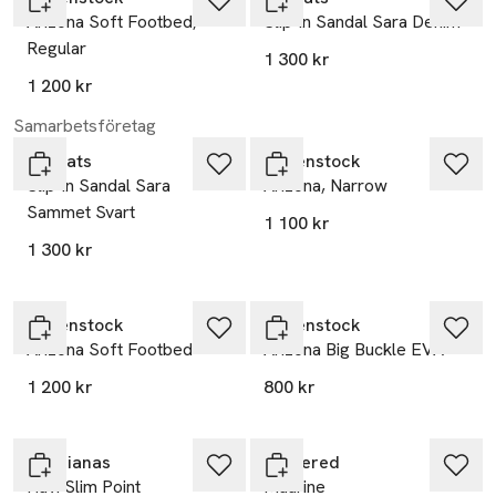
Arizona Soft Footbed,
Slip-in Sandal Sara Denim
Regular
1 300 kr
1 200 kr
Samarbetsföretag
Ailyflats
Birkenstock
Slip-in Sandal Sara
Arizona, Narrow
Sammet Svart
1 100 kr
1 300 kr
Birkenstock
Birkenstock
Arizona Soft Footbed
Arizona Big Buckle EVA
1 200 kr
800 kr
-20%
Havaianas
Flattered
Hav. Slim Point
Maurine