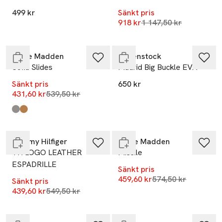
499 kr
Sänkt pris
-20%
Lägsta pris 30 dagar
918 kr
1 147,50 kr
Endast i varuhus
Endast i varuhus
Steve Madden
Birkenstock
Sofia Slides
Madrid Big Buckle EVA
Sänkt pris
650 kr
Lägsta pris 30 dagar
431,60 kr
539,50 kr
-20%
-20%
Produkten finns i färgerna:
Black Leather
Cognac
,
,
Slut i lager
Endast i varuhus
Tommy Hilfiger
Steve Madden
TH LOGO LEATHER
Missile
ESPADRILLE
Sänkt pris
Lägsta pris 30 dag
459,60 kr
574,50 kr
Sänkt pris
-20%
-20%
Lägsta pris 30 dagar
439,60 kr
549,50 kr
Slut i lager
Slut i lager