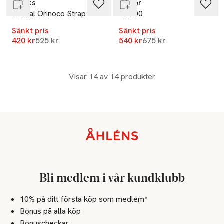
Clarks
Gabor
Sandal Orinoco Strap
82.700
Sänkt pris
Sänkt pris
Lägsta pris 30 dagar
Lägsta pris 30 dagar
420 kr
525 kr
540 kr
675 kr
Visar 14 av 14 produkter
Sidfot
Bli medlem i vår kundklubb
10% på ditt första köp som medlem*
Bonus på alla köp
Bonuscheckar