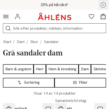
Hoppa till navigationsmenyn
Hoppa till innehåll
Hoppa till sidfot
För medlemmar - Shoppa nu
25% på hårvård*
Logga in
Favoriter
Var
Sök
Start
/
Dam
/
Skor
/
Sandaler
Grå sandaler dam
Hoppa till produktsidan
Barn & ungdom
Herr
Hem & inredning
Dam
Skönhet
Hoppa till produktsidan
Lista över produkter
Sortering
Filter
Visar 14 av 14 produkter
Samarbetsföretag
Birkenstock
Ailyflats