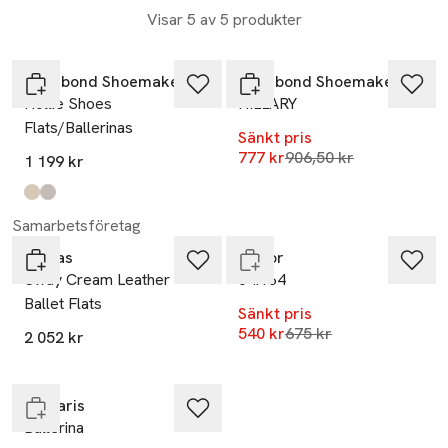
Visar 5 av 5 produkter
-14%
Vagabond Shoemakers
Vagabond Shoemakers
Hollie Shoes
HILLARY
Flats/Ballerinas
Sänkt pris
Lägsta pris 30 dagar
777 kr
906,50 kr
1 199 kr
-20%
Produkten finns i färgerna:
Off White
Lt Blue
,
,
Endast i varuhus
Samarbetsföretag
Alohas
Gabor
Sway Cream Leather
04.164
Ballet Flats
Sänkt pris
Lägsta pris 30 dagar
-20%
540 kr
675 kr
2 052 kr
Slut i lager
Tamaris
Ballerina