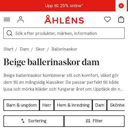
Hoppa till navigationsmenyn
Hoppa till innehåll
Hoppa till sidfot
Kod: AUG25 - Shoppa nu
Upp till 25% online*
Logga in
Favoriter
Var
Sök
Start
/
Dam
/
Skor
/
Ballerinaskor
Beige ballerinaskor dam
Beige ballerinaskor kombinerar stil och komfort, vilket gör
dem till en mångsidig klassiker. De passar perfekt till både
ljusa och mörka kläder och fungerar året om. Upptäck din nya
favorit här!
Hoppa till produktsidan
Barn & ungdom
Herr
Hem & inredning
Dam
Skönhet
Hoppa till produktsidan
Lista över produkter
Sortering
Filter