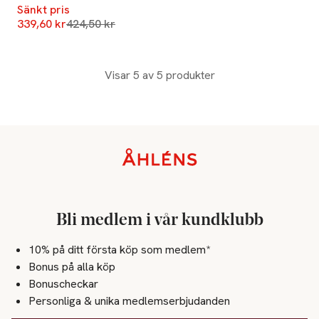
Sänkt pris
Lägsta pris 30 dagar
339,60 kr
424,50 kr
Visar 5 av 5 produkter
Sidfot
Bli medlem i vår kundklubb
10% på ditt första köp som medlem*
Bonus på alla köp
Bonuscheckar
Personliga & unika medlemserbjudanden