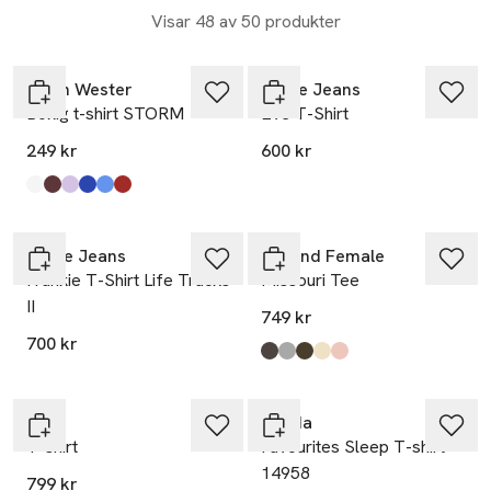
Visar 48 av 50 produkter
Carin Wester
Nudie Jeans
Boxig t-shirt STORM
Eve T-Shirt
249 kr
600 kr
Produkten finns i färgerna:
Bright White
Wine
Light Purple
Electric Blue
Mid Blue
Rust Red
,
,
,
,
,
,
Nudie Jeans
Second Female
Frankie T-Shirt Life Tracks
Missouri Tee
II
749 kr
700 kr
Produkten finns i färgerna:
Dark Brown Melange
Mid Grey Melange
Canteen
Alabaster Gleam
Crystal Pink
,
,
,
,
,
Nyhet
Oui
Calida
T-shirt
Favourites Sleep T-shirt
14958
799 kr