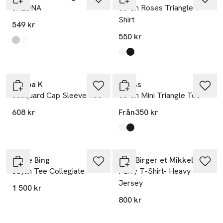
JALONA
Ss Cn Roses Triangle T-
Shirt
549 kr
550 kr
Produkten finns i färgerna:
Grey Melange
White
,
,
Produkten finns i färgerna:
Pure White
Jet Black A996
,
,
Filippa K
Guess
Jacquard Cap Sleeve Tee
Ss Cn Mini Triangle Tee
608 kr
Från
350 kr
Produkten finns i färgerna:
Pure White
Jet Black A996
,
,
Anine Bing
DAY Birger et Mikkelsen
Jaylin Tee Collegiate
Parry T-Shirt- Heavy
Jersey
1 500 kr
800 kr