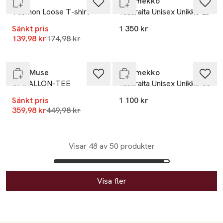
Vila
Marimekko
Vilemon Loose T-shirt
Tasaraita Unisex Unikko Ls
Sänkt pris
1 350 kr
-20%
Lägsta pris 30 dagar
139,98 kr
174,98 kr
Slut i lager
Slut i lager
CPH Muse
Marimekko
CMFALLON-TEE
Tasaraita Unisex Unikko Ss
Sänkt pris
1 100 kr
Lägsta pris 30 dagar
359,98 kr
449,98 kr
Visar 48 av 50 produkter
Visa fler