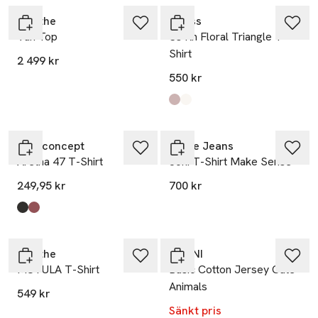
Munthe
Guess
Vun Top
Ss Rn Floral Triangle T-
Shirt
2 499 kr
550 kr
Produkten finns i färgerna:
Low Key Pink
Pure White
,
,
Soyaconcept
Nudie Jeans
Aretha 47 T-Shirt
Joni T-Shirt Make Sense
249,95 kr
700 kr
Produkten finns i färgerna:
Black Combi
Oxblood Red Combi
,
,
-20%
Munthe
GANNI
MUTULA T-Shirt
Basic Cotton Jersey Cute
Animals
549 kr
Sänkt pris