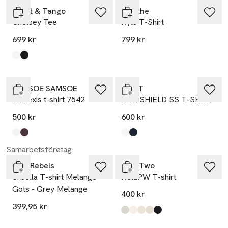
Twist & Tango
Munthe
Chelsey Tee
Nyla T-Shirt
699 kr
799 kr
Produkten finns i färgerna:
White
Black
,
,
SAMSOE SAMSOE
GANT
Saalexis t-shirt 7542
REG SHIELD SS T-SHIRT
500 kr
600 kr
Produkten finns i färgerna:
White
Mole
,
,
Produkten finns i färgerna:
White
Evening Blue
,
,
Samarbetsföretag
Soft Rebels
Part Two
Srbella T-shirt Melange
NelaPW T-shirt
Gots - Grey Melange
400 kr
399,95 kr
Produkten finns i färgerna:
Beetle Stripe
Dark Navy Stripe
Eggnog/Roasted Russet Strip
Mole Stripe
Navy/Eggnog Stripe
,
,
,
,