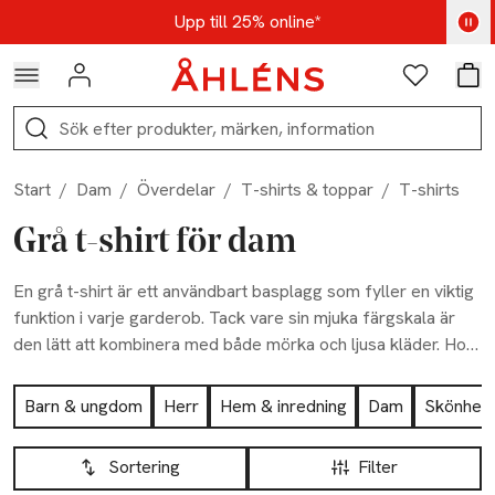
Hoppa till navigationsmenyn
Hoppa till innehåll
Hoppa till sidfot
Kod: AUG25 - Shoppa nu
Upp till 25% online*
Logga in
Favoriter
Var
Sök
Start
/
Dam
/
Överdelar
/
T-shirts & toppar
/
T-shirts
Grå t-shirt för dam
En grå t-shirt är ett användbart basplagg som fyller en viktig
funktion i varje garderob. Tack vare sin mjuka färgskala är
den lätt att kombinera med både mörka och ljusa kläder. Hos
Åhléns hittar du flera modeller i olika material som erbjuder
Hoppa till produktsidan
en bekväm passform och bra kvalitet. Se vårt utbud idag.
Barn & ungdom
Herr
Hem & inredning
Dam
Skönhet
Hoppa till produktsidan
Lista över produkter
Sortering
Filter