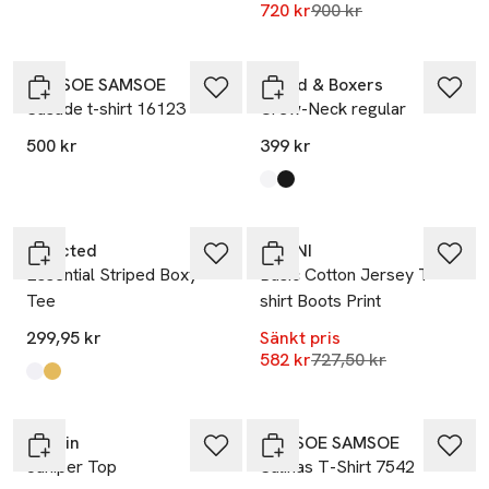
Lägsta pris 30 dagar
720 kr
900 kr
SAMSOE SAMSOE
Bread & Boxers
Sasade t-shirt 16123
Crew-Neck regular
500 kr
399 kr
Produkten finns i färgerna:
White
Black
,
,
-20%
Selected
GANNI
Essential Striped Boxy
Basic Cotton Jersey T-
Tee
shirt Boots Print
299,95 kr
Sänkt pris
Lägsta pris 30 dagar
582 kr
727,50 kr
Produkten finns i färgerna:
Tawny Port Bright White - Thin
Ochre Bright White - Wide
,
,
-20%
Stylein
SAMSOE SAMSOE
Juniper Top
Salinas T-Shirt 7542