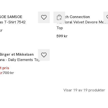
Slut i lager
SOE SAMSOE
French Connection
as T-Shirt 7542
Tia Floral Velvet Devore Mes
Top
kr
599 kr
%
ast i varuhus
Birger et Mikkelsen
na - Daily Elements Top
t pris
Lägsta pris 30 dagar
kr
700 kr
Visar 19 av 19 produkter