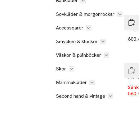
Badkläder
Sovkläder & morgonrockar
SAM
Accessoarer
Salin
600 
Smycken & klockor
-20
Väskor & plånböcker
End
Skor
DAY 
Maria
Mammakläder
Sänk
560 
Second hand & vintage