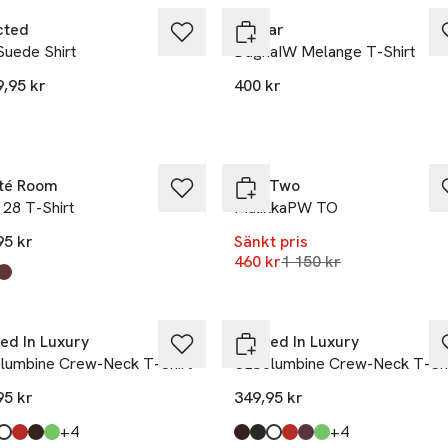
cted
Inwear
Suede Shirt
DagnaIW Melange T-Shirt
9,95 kr
400 kr
-60%
té Room
Part Two
 28 T-Shirt
MalikkaPW TO
95 kr
Sänkt pris
Lägsta pris 30 dagar
460 kr
1 150 kr
kten finns i färgerna:
olate Chip
White
r Chocolate
,
,
,
 betala 600:-
Ta 2 betala 600:-
ed In Luxury
Soaked In Luxury
lumbine Crew-Neck T-Shirt
SLColumbine Crew-Neck T-Shi
95 kr
349,95 kr
till
till
+4
+4
kten finns i färgerna:
asting
k
en White
a
'
ant Green
,
,
,
,
,
,
Produkten finns i färgerna:
Mole'
Black
Broken White
Salsa
Winetasting
Vibrant Green
,
,
,
,
,
,
Nyhet