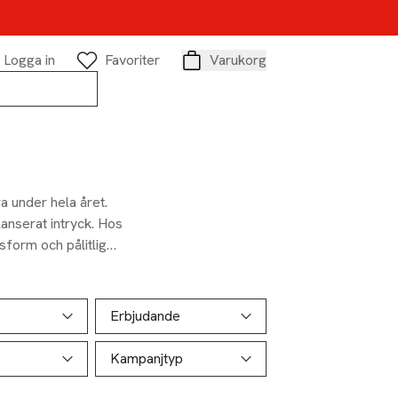
Logga in
Favoriter
Varukorg
Varukorg
a under hela året.
lanserat intryck. Hos
sform och pålitlig
Erbjudande
Kampanjtyp