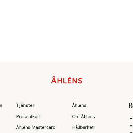
on
Tjänster
Åhlens
B
Presentkort
Om Åhléns
Åhléns Mastercard
Hållbarhet