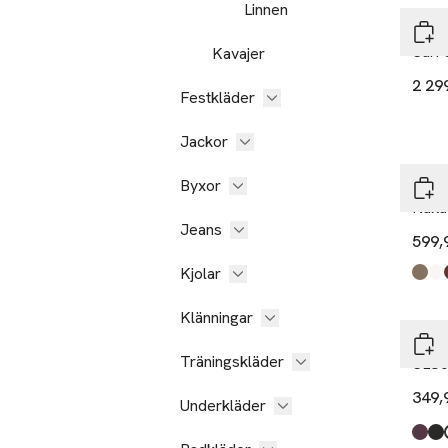
Linnen
Sele
Suri 
Kavajer
2 29
Festkläder
Jackor
Byxor
Leve
Nuka
Jeans
599,
Kjolar
Produ
Choc
Star 
Bitte
Ta 2
Klänningar
Soak
Träningskläder
SLCo
349,
Underkläder
Produ
Winet
Blac
Brok
Sals
Mole
Vibr