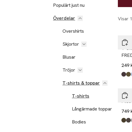
Populärt just nu
Överdelar
Visar 
Overshirts
Wer
Skjortor
T-shi
FRE
Blusar
249 
Tröjor
Produ
Dk B
Khak
Lt Bl
Navy
Ston
Mole
T-shirts & toppar
Seco
T-shirts
Miss
Långärmade toppar
749 
Bodies
Produ
Cant
Dark
Mid 
Alab
Cryst