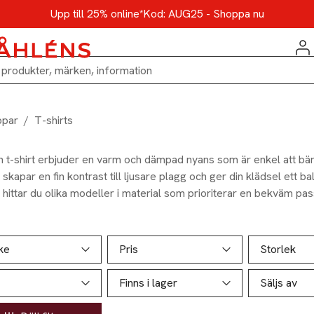
Upp till 25% online*
Kod: AUG25 - Shoppa nu
ppar
/
T-shirts
n t-shirt erbjuder en varm och dämpad nyans som är enkel att bär
skapar en fin kontrast till ljusare plagg och ger din klädsel ett ba
hittar du olika modeller i material som prioriterar en bekväm pas
t. Se vårt utbud.
ill produktsidan
ver produkter
ke
Pris
Storlek
Finns i lager
Säljs av