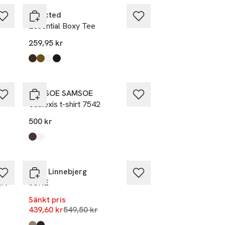
Selected
Essential Boxy Tee
259,95 kr
Produkten finns i färgerna:
Delicioso
Fir Green
Bright White
Black
,
,
,
,
SAMSOE SAMSOE
Saalexis t-shirt 7542
500 kr
Produkten finns i färgerna:
Mole
White
,
,
-20%
Sibin Linnebjerg
rt
JUNE
Sänkt pris
Lägsta pris 30 dagar
439,60 kr
549,50 kr