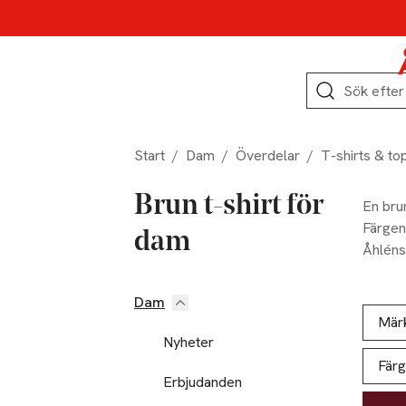
Hoppa till produktnavigation
Hoppa till innehåll
Hoppa till sidfot
Sök
Start
/
Dam
/
Överdelar
/
T-shirts & to
Brun t-shirt för
En bru
Färgen 
dam
Åhléns 
kvalite
Dam
Hoppa till produktsidan
Hoppa t
Lista ö
Mär
Nyheter
Färg
Erbjudanden