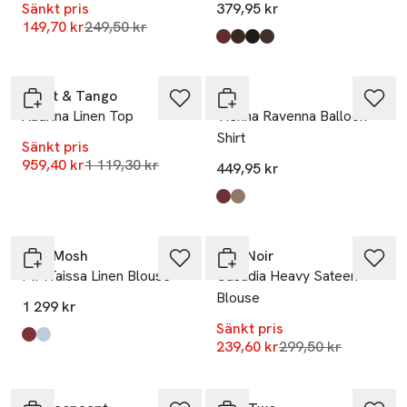
Sänkt pris
379,95 kr
Lägsta pris 30 dagar
149,70 kr
249,50 kr
Produkten finns i färgerna:
Port Royale
Coffee Bean
Black
Coffee Bean Sandshell Dots
,
,
,
,
-14%
Twist & Tango
Vila
Audrina Linen Top
Vienna Ravenna Balloon
Shirt
Sänkt pris
Lägsta pris 30 dagar
959,40 kr
1 119,30 kr
449,95 kr
Produkten finns i färgerna:
Port Royale
Falcon
,
,
-20%
Mos Mosh
Neo Noir
MMTaissa Linen Blouse
Casadia Heavy Sateen
Blouse
1 299 kr
Sänkt pris
Produkten finns i färgerna:
Cowhide
Skyway
,
,
Lägsta pris 30 dag
239,60 kr
299,50 kr
Ta 2 betala 1 400:-