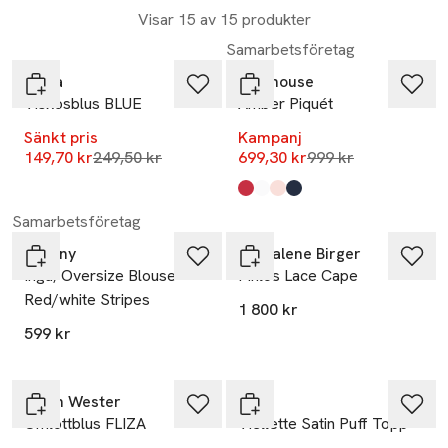
Visar 15 av 15 produkter
-40%
-30%
Samarbetsföretag
Wera
Newhouse
Viskosblus BLUE
Amber Piquét
Sänkt pris
Kampanj
Lägsta pris 30 dagar
Lägsta pris 30 dag
149,70 kr
249,50 kr
699,30 kr
999 kr
Produkten finns i färgerna:
röd
vit
ljusrosa
marinblå
,
,
,
,
Samarbetsföretag
Tiffany
By Malene Birger
Inga, Oversize Blouse -
Pinlos Lace Cape
Red/white Stripes
1 800 kr
599 kr
-40%
Carin Wester
Vila
Omlottblus FLIZA
Viellette Satin Puff Topp