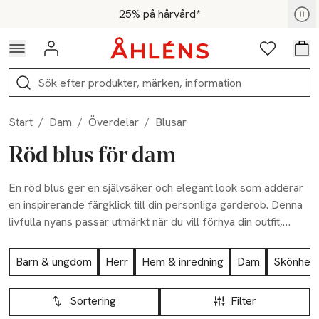
Hoppa till navigationsmenyn
Hoppa till innehåll
Hoppa till sidfot
För medlemmar - Shoppa nu
25% på hårvård*
Logga in
Favoriter
Var
Sök
Start
/
Dam
/
Överdelar
/
Blusar
Röd blus för dam
En röd blus ger en självsäker och elegant look som adderar
en inspirerande färgklick till din personliga garderob. Denna
livfulla nyans passar utmärkt när du vill förnya din outfit,
oavsett om det är till vardag eller fest. Utforska hela vårt
Hoppa till produktsidan
breda utbud och hitta din röda blus här hos oss.
Barn & ungdom
Herr
Hem & inredning
Dam
Skönhet
Hoppa till produktsidan
Lista över produkter
Sortering
Filter