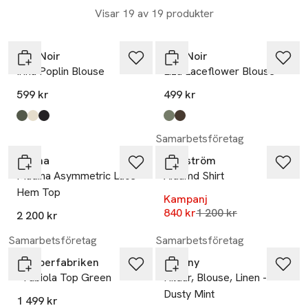
Visar 19 av 19 produkter
Neo Noir
Neo Noir
Irina Poplin Blouse
Liza Laceflower Blouse
599 kr
499 kr
Produkten finns i färgerna:
Army
Butter Yellow
Black
,
,
,
Produkten finns i färgerna:
Cold Army
Chocolate Brown
,
,
-30%
Samarbetsföretag
Malina
Modström
Madina Asymmetric Lace
Aidamd Shirt
Hem Top
Kampanj
Lägsta pris 30 dagar
840 kr
1 200 kr
2 200 kr
Samarbetsföretag
Samarbetsföretag
Jumperfabriken
Tiffany
- Fabiola Top Green
Hildur, Blouse, Linen -
Dusty Mint
1 499 kr