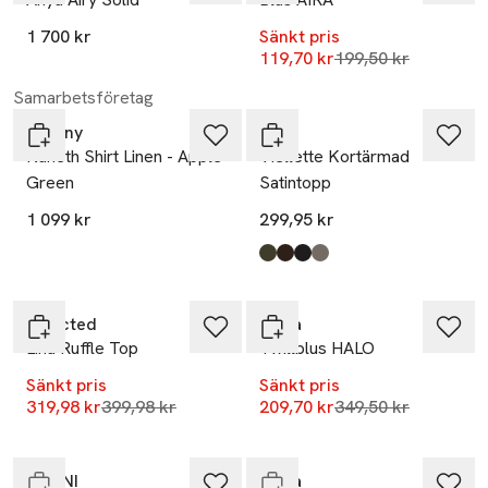
1 700 kr
Sänkt pris
Lägsta pris 30 dag
119,70 kr
199,50 kr
Samarbetsföretag
Tiffany
Vila
Naneth Shirt Linen - Apple
Viellette Kortärmad
Green
Satintopp
1 099 kr
299,95 kr
Produkten finns i färgerna:
Forest Night
Coffee Bean
Black
Falcon
,
,
,
,
-20%
-40%
Selected
Wera
Lina Ruffle Top
Twillblus HALO
Sänkt pris
Sänkt pris
Nyhet
-40%
Lägsta pris 30 dagar
Lägsta pris 30 dag
319,98 kr
399,98 kr
209,70 kr
349,50 kr
Slut i lager
Endast i varuhus
GANNI
Wera