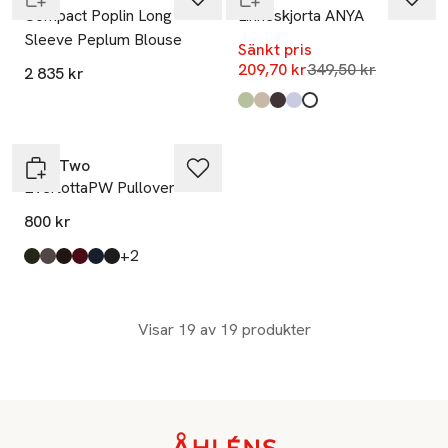
Compact Poplin Long
Linneskjorta ANYA
Sleeve Peplum Blouse
Sänkt pris
Lägsta pris 30 dag
209,70 kr
349,50 kr
2 835 kr
Produkten finns i färgerna:
Light Green
Natural Stripe
Brown
Blue
White
,
,
,
,
,
Ta 2 betala 1 400:-
Part Two
EverlottaPW Pullover
800 kr
till
+2
Produkten finns i färgerna:
Rosin
Dark Mink Melange
Chocolate Torte Melange
Tawny Port
Night Sky
Black
,
,
,
,
,
,
Visar 19 av 19 produkter
Sidfot