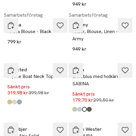
949 kr
Samarbetsföretag
Samarbetsföretag
Noella
Tiffany
Krista Blouse - Black
Hildur, Blouse, Linen -
Army
799 kr
949 kr
-20%
-40%
Selected
Wera
Myline Boat Neck Top
Linneblus med holkärm
SABINA
Sänkt pris
Lägsta pris 30 dagar
319,98 kr
399,98 kr
Sänkt pris
Lägsta pris 30 dag
179,70 kr
299,50 kr
Produkten finns i färgerna:
Lint
Egret
Dusty Blue
,
,
,
Produkten finns i färgerna:
Light Green
Blue
White
Mole
,
,
,
,
-40%
Rodebjer
Carin Wester
Anya Airy Solid
Blus AIRA