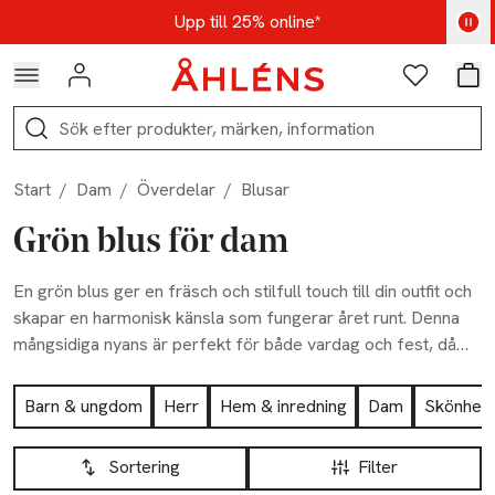
Hoppa till navigationsmenyn
Hoppa till innehåll
Hoppa till sidfot
Kod: AUG25 - Shoppa nu
Upp till 25% online*
Logga in
Favoriter
Var
Sök
Start
/
Dam
/
Överdelar
/
Blusar
Grön blus för dam
En grön blus ger en fräsch och stilfull touch till din outfit och
skapar en harmonisk känsla som fungerar året runt. Denna
mångsidiga nyans är perfekt för både vardag och fest, då
den enkelt kan kläs upp eller ner. Utforska hela vårt breda
Hoppa till produktsidan
utbud och hitta din favoritblus här hos oss.
Barn & ungdom
Herr
Hem & inredning
Dam
Skönhet
Hoppa till produktsidan
Lista över produkter
Sortering
Filter