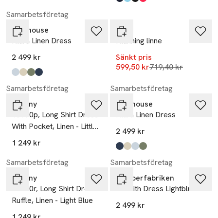
Produkten finns i färgerna:
marinblå
turkos
svart
röd
,
,
,
,
-17%
Samarbetsföretag
Newhouse
Oui
Klara Linen Dress
Klänning linne
2 499 kr
Sänkt pris
Lägsta pris 30 dag
599,50 kr
719,40 kr
Produkten finns i färgerna:
ljusblå
beige
grön
marinblå
,
,
,
,
Samarbetsföretag
Samarbetsföretag
Tiffany
Newhouse
18970p, Long Shirt Dress
Klara Linen Dress
With Pocket, Linen - Little
2 499 kr
Boy Blue
1 249 kr
Produkten finns i färgerna:
marinblå
beige
ljusblå
grön
,
,
,
,
Samarbetsföretag
Samarbetsföretag
Tiffany
Jumperfabriken
18970r, Long Shirt Dress
- Judith Dress Lightblue
Ruffle, Linen - Light Blue
2 499 kr
-33%
-20%
1 249 kr