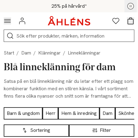
Hoppa till navigationsmenyn
Hoppa till innehåll
Hoppa till sidfot
För medlemmar - Shoppa nu
25% på hårvård*
Logga in
Favoriter
Var
Sök
Start
/
Dam
/
Klänningar
/
Linneklänningar
Blå linneklänning för dam
Satsa på en blå linneklänning när du letar efter ett plagg som
kombinerar funktion med en stilren känsla. I vårt sortiment
finns flera olika nyanser och snitt som är framtagna för att
sitta bra och vara bekväma. Du kan enkelt klä upp eller ner
Hoppa till produktsidan
klänningen, hitta din nya favorit idag!
Barn & ungdom
Herr
Hem & inredning
Dam
Skönhet
Hoppa till produktsidan
Lista över produkter
Sortering
Filter