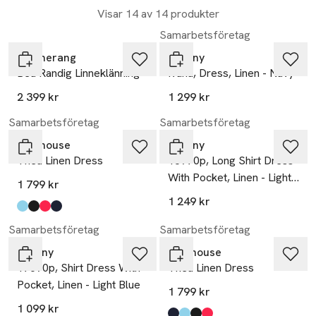
Visar 14 av 14 produkter
Samarbetsföretag
Boomerang
Tiffany
Bea Randig Linneklänning
Ivana, Dress, Linen - Navy
2 399 kr
1 299 kr
Samarbetsföretag
Samarbetsföretag
Newhouse
Tiffany
Thea Linen Dress
18970p, Long Shirt Dress
With Pocket, Linen - Light
1 799 kr
Blue
1 249 kr
Produkten finns i färgerna:
turkos
svart
röd
marinblå
,
,
,
,
Samarbetsföretag
Samarbetsföretag
Tiffany
Newhouse
17690p, Shirt Dress With
Thea Linen Dress
Pocket, Linen - Light Blue
1 799 kr
1 099 kr