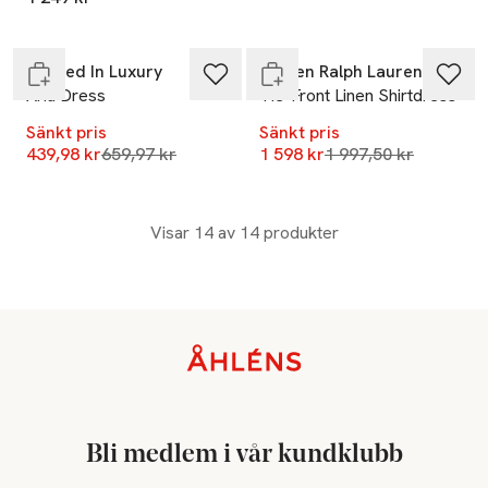
Endast i varuhus
Slut i lager
Soaked In Luxury
Lauren Ralph Lauren
Aria Dress
Tie-Front Linen Shirtdress
Sänkt pris
Sänkt pris
Lägsta pris 30 dagar
Lägsta pris 30 dagar
439,98 kr
659,97 kr
1 598 kr
1 997,50 kr
Visar 14 av 14 produkter
Sidfot
Bli medlem i vår kundklubb