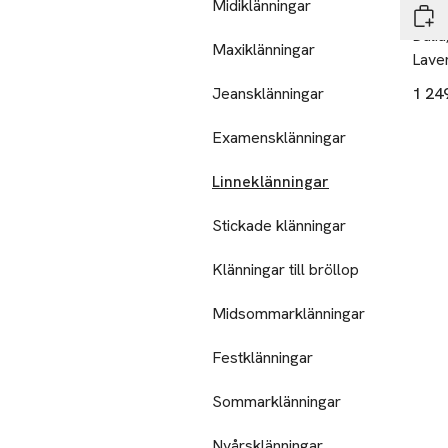
Midiklänningar
Tiff
Dalia
Maxiklänningar
Lave
Jeansklänningar
1 24
Examensklänningar
Linneklänningar
Stickade klänningar
Klänningar till bröllop
Midsommarklänningar
Festklänningar
Sommarklänningar
Nyårsklänningar