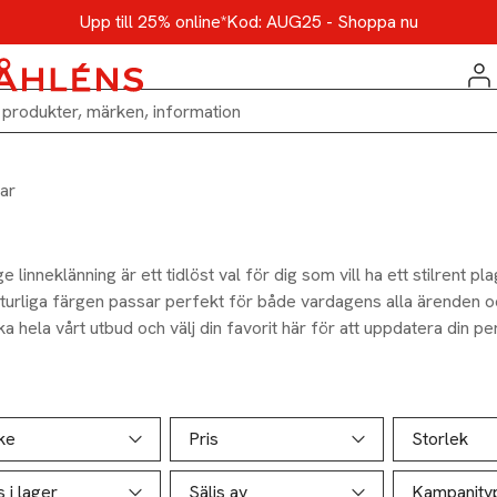
Upp till 25% online*
Kod: AUG25 - Shoppa nu
ar
e linneklänning är ett tidlöst val för dig som vill ha ett stilrent pl
turliga färgen passar perfekt för både vardagens alla ärenden o
a hela vårt utbud och välj din favorit här för att uppdatera din p
ill produktsidan
ver produkter
ke
Pris
Storlek
s i lager
Säljs av
Kampanjty