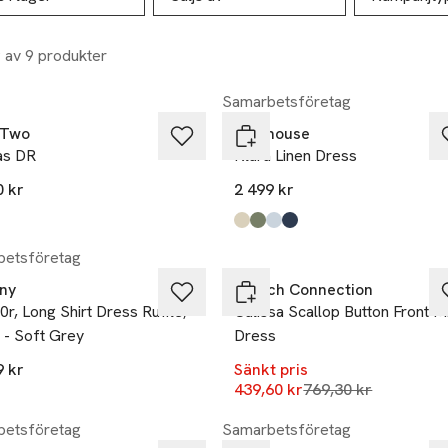
9 av 9 produkter
Samarbetsföretag
 Two
Newhouse
ias DR
Klara Linen Dress
0 kr
2 499 kr
Produkten finns i färgerna:
beige
grön
ljusblå
marinblå
,
,
,
,
-43%
etsföretag
any
French Connection
r, Long Shirt Dress Ruffle,
Calissa Scallop Button Front Mi
 - Soft Grey
Dress
9 kr
Sänkt pris
Lägsta pris 30 daga
439,60 kr
769,30 kr
etsföretag
Samarbetsföretag