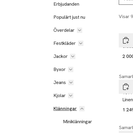
Erbjudanden
Visar 
Populärt just nu
Överdelar
Part
Festkläder
Sicil
Jackor
2 00
Byxor
Samarb
Jeans
Tiff
18970
Kjolar
Linen
Klänningar
1 24
Miniklänningar
Samarb