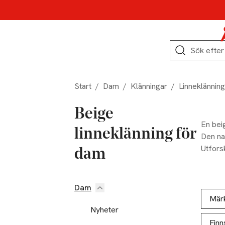
Hoppa till produktnavigation
Hoppa till innehåll
Hoppa till sidfot
Sök
Start
/
Dam
/
Klänningar
/
Linneklänning
Beige
En beig
linneklänning för
Den na
Utforsk
dam
Dam
Hoppa till produktsidan
Hoppa t
Lista ö
Mär
Nyheter
Finn