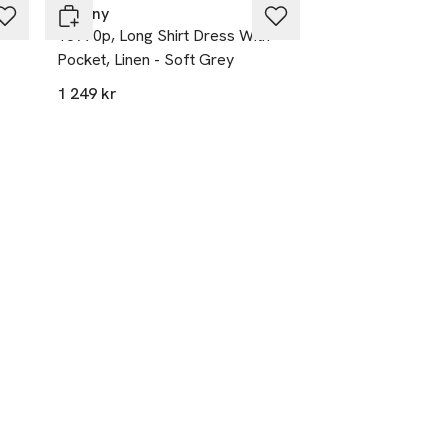
Tiffany
18970p, Long Shirt Dress With
Pocket, Linen - Soft Grey
1 249 kr