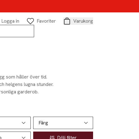
Logga in
Favoriter
Varukorg
Varukorg
agg som håller över tid.
ch helgens lugna stunder.
ersonliga garderob.
Färg
p
Dölj filter