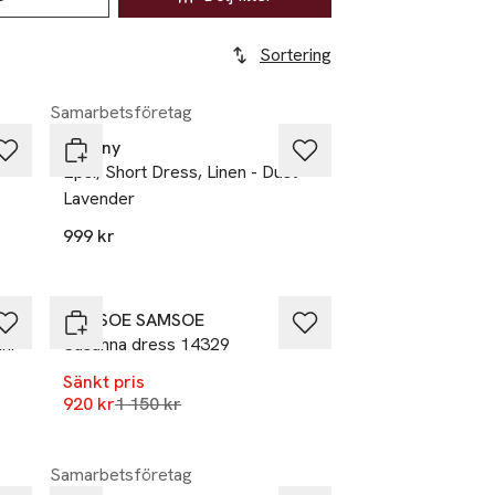
Sortering
Samarbetsföretag
Tiffany
Epsi, Short Dress, Linen - Dust
Lavender
999 kr
-20%
SAMSOE SAMSOE
ni
Sasunna dress 14329
Sänkt pris
Lägsta pris 30 dagar
920 kr
1 150 kr
r
Samarbetsföretag