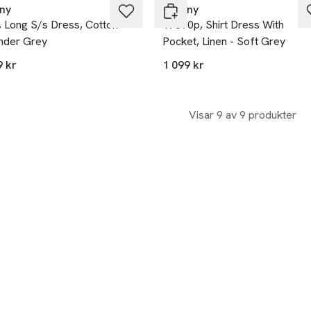
any
Tiffany
, Long S/s Dress, Cotton -
17690p, Shirt Dress With
nder Grey
Pocket, Linen - Soft Grey
9 kr
1 099 kr
Visar 9 av 9 produkter