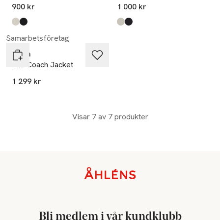
900 kr
1 000 kr
Produkten finns i färgerna:
sand
svart
,
,
Produkten finns i färgerna:
sand
svart
,
,
Samarbetsföretag
aim'n
Pile Coach Jacket
1 299 kr
Visar 7 av 7 produkter
Sidfot
Bli medlem i vår kundklubb