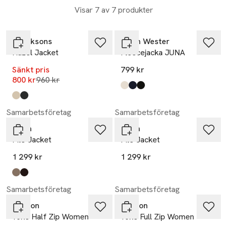
Visar 7 av 7 produkter
-17%
Didriksons
Carin Wester
Hazel Jacket
Fleecejacka JUNA
Sänkt pris
799 kr
Lägsta pris 30 dagar
800 kr
960 kr
Produkten finns i färgerna:
Moonbeam
Navy
Black
,
,
,
Produkten finns i färgerna:
Clay Beige
Black
,
,
Samarbetsföretag
Samarbetsföretag
aim'n
aim'n
Pile Jacket
Pile Jacket
1 299 kr
1 299 kr
Produkten finns i färgerna:
dark clay
cacao
,
,
Samarbetsföretag
Samarbetsföretag
Tenson
Tenson
Yoke Half Zip Women
Yoke Full Zip Women