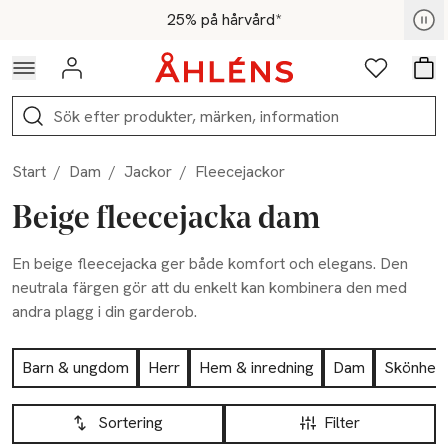
Hoppa till navigationsmenyn
Hoppa till innehåll
Hoppa till sidfot
För medlemmar - Shoppa nu
25% på hårvård*
Logga in
Favoriter
Var
Sök
Start
/
Dam
/
Jackor
/
Fleecejackor
Beige fleecejacka dam
En beige fleecejacka ger både komfort och elegans. Den
neutrala färgen gör att du enkelt kan kombinera den med
andra plagg i din garderob.
Hoppa till produktsidan
Barn & ungdom
Herr
Hem & inredning
Dam
Skönhet
Hoppa till produktsidan
Lista över produkter
Sortering
Filter