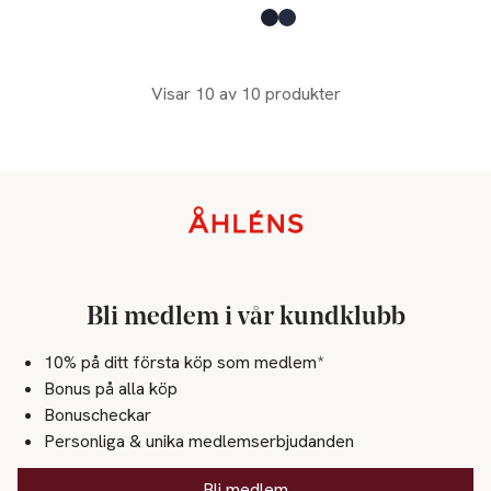
Produkten finns i färgerna:
Black
Blue Shadow
,
,
Visar 10 av 10 produkter
Sidfot
Bli medlem i vår kundklubb
10% på ditt första köp som medlem*
Bonus på alla köp
Bonuscheckar
Personliga & unika medlemserbjudanden
Bli medlem