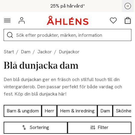
Hoppa till navigationsmenyn
Hoppa till innehåll
Hoppa till sidfot
För medlemmar - Shoppa nu
25% på hårvård*
Logga in
Favoriter
Var
Sök
Start
/
Dam
/
Jackor
/
Dunjackor
Blå dunjacka dam
Den blå dunjackan ger en fräsch och stilfull touch till din
vintergarderob. Den passar perfekt för både vardag och
fest. Köp din blå dunjacka här!
Hoppa till produktsidan
Barn & ungdom
Herr
Hem & inredning
Dam
Skönhet
Hoppa till produktsidan
Lista över produkter
Sortering
Filter