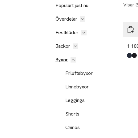
Visar 
Populärt just nu
Överdelar
Inwe
Festkläder
Zella
Jackor
1 10
Produ
Mari
Blac
Byxor
Friluftsbyxor
Linnebyxor
Leggings
Shorts
Chinos