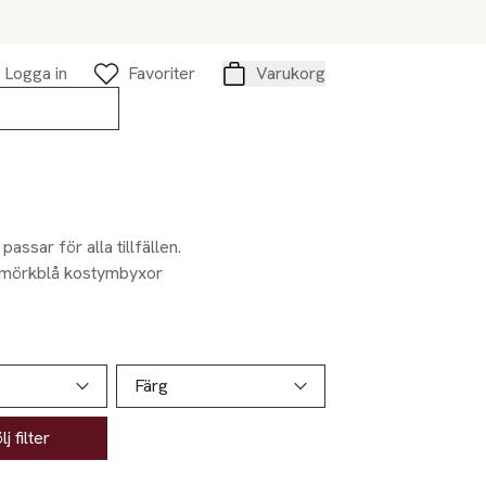
Logga in
Favoriter
Varukorg
Varukorg
ssar för alla tillfällen.
na mörkblå kostymbyxor
Färg
j filter