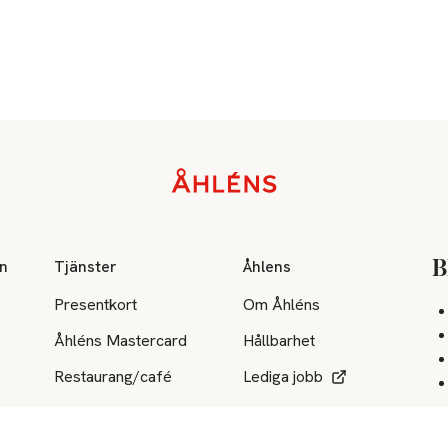
on
Tjänster
Åhlens
B
Presentkort
Om Åhléns
Åhléns Mastercard
Hållbarhet
Restaurang/café
Lediga jobb
Behandling/tjänster
Press