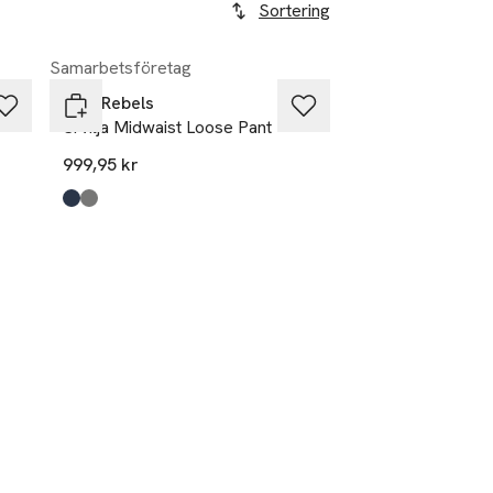
Sortering
Samarbetsföretag
Soft Rebels
Srvilja Midwaist Loose Pant
999,95 kr
Produkten finns i färgerna:
total eclipse
black
,
,