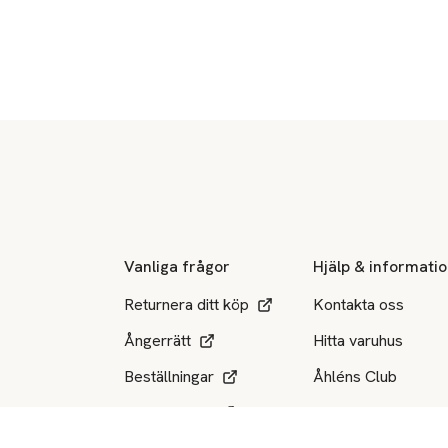
Sidfot
Vanliga frågor
Hjälp & informati
Returnera ditt köp
Kontakta oss
Ångerrätt
Hitta varuhus
Beställningar
Åhléns Club
Erbjudanden
Medlemsvillkor