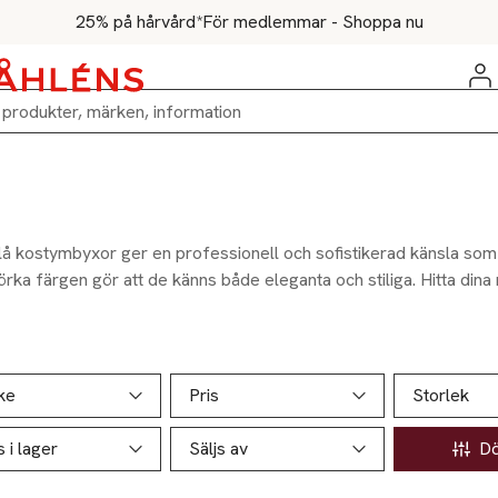
25% på hårvård*
För medlemmar - Shoppa nu
 kostymbyxor ger en professionell och sofistikerad känsla som pa
rka färgen gör att de känns både eleganta och stiliga. Hitta di
ill produktsidan
ver produkter
ke
Pris
Storlek
s i lager
Säljs av
Döl