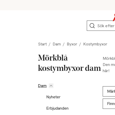
Hoppa till produktnavigation
Hoppa till innehåll
Hoppa till sidfot
Sök
Start
/
Dam
/
Byxor
/
Kostymbyxor
Mörkblå
Mörkblå
Den mö
kostymbyxor dam
här!
Dam
Hoppa till produktsidan
Hoppa t
Lista ö
Mär
Nyheter
Finn
Erbjudanden