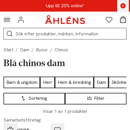
Hoppa till navigationsmenyn
Hoppa till innehåll
Hoppa till sidfot
Kod: AUG25 - Shoppa nu
Upp till 25% online*
Logga in
Favoriter
Var
Sök
Start
/
Dam
/
Byxor
/
Chinos
Blå chinos dam
Hoppa till produktsidan
Barn & ungdom
Herr
Hem & inredning
Dam
Skönhet
Hoppa till produktsidan
Lista över produkter
Sortering
Filter
Visar 1 av 1 produkter
Samarbetsföretag
Newhouse