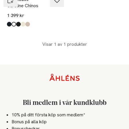
Caroline Chinos
1 399 kr
Produkten finns i färgerna:
marinblå
vit
svart
beige
american khaki
,
,
,
,
,
Visar 1 av 1 produkter
Sidfot
Bli medlem i vår kundklubb
10% på ditt första köp som medlem*
Bonus på alla köp
Bonuscheckar