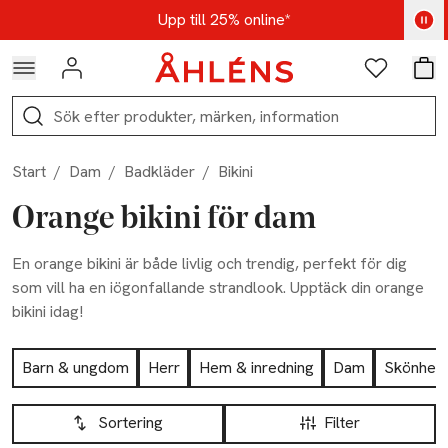
Hoppa till navigationsmenyn
Hoppa till innehåll
Hoppa till sidfot
Kod: AUG25 - Shoppa nu
Upp till 25% online*
Logga in
Favoriter
Var
Sök
Start
/
Dam
/
Badkläder
/
Bikini
Orange bikini för dam
En orange bikini är både livlig och trendig, perfekt för dig
som vill ha en iögonfallande strandlook. Upptäck din orange
bikini idag!
Hoppa till produktsidan
Barn & ungdom
Herr
Hem & inredning
Dam
Skönhet
Hoppa till produktsidan
Lista över produkter
Sortering
Filter