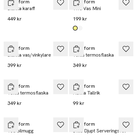
Sagaform
Sagaform
Blanka karaff
Viva Vas Mini
449 kr
199 kr
Produkten finns i färgerna:
Amber
Clear
,
,
Sagaform
Sagaform
Blanka vas/vinkylare
Tekla termosflaska
399 kr
349 kr
Sagaform
Sagaform
Tekla termosflaska
Hanna Tallrik
349 kr
99 kr
Sagaform
Sagaform
Ted bilmugg
Ditte Djupt Serveringsfat