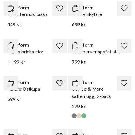
Sagaform
Sagaform
Tekla termosflaska
Sten Vinkylare
349 kr
699 kr
Sagaform
Sagaform
Hanna bricka stor
Ditte serveringsfat stor
1 199 kr
799 kr
Sagaform
Sagaform
Nature Ostkupa
Coffee & More
kaffemugg, 2-pack
599 kr
279 kr
Produkten finns i färgerna:
Grey
Beige
Green
,
,
,