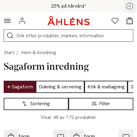
Hoppa till navigationsmenyn
Hoppa till innehåll
Hoppa till sidfot
För medlemmar - Shoppa nu
25% på hårvård*
Logga in
Favoriter
Var
Sök
Start
/
Hem & inredning
Sagaform inredning
Hoppa till produktsidan
Sagaform
Dukning & servering
Kök & matlagning
So
Hoppa till produktsidan
Lista över produkter
Sortering
Filter
Visar 48 av 172 produkter
Sagaform
Sagaform