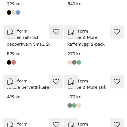
299 kr
549 kr
Produkten finns i färgerna:
Svart
Beige Pantone Warm Gray 3c
Blå Pantone 2379c
,
,
,
Sagaform
Sagaform
Gurken salt- och
Coffee & More
pepparkvarn Small, 2-
kaffemugg, 2-pack
pack
599 kr
279 kr
Produkten finns i färgerna:
Svart/Brun
Mörkröd/Brun
,
,
Produkten finns i färgerna:
Beige
Grey
Green
,
,
,
Sagaform
Sagaform
Nature Servetthållare
Coffee & More skål
499 kr
179 kr
Produkten finns i färgerna:
Grey
Green
Beige
,
,
,
Sagaform
Sagaform