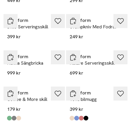
449 kr
299 kr
Sagaform
Sagaform
Ditte Serveringsskål
Svampkniv Med Fodral
399 kr
249 kr
Sagaform
Sagaform
Hanna Sängbricka
Nature Serveringsskål
999 kr
699 kr
Sagaform
Sagaform
Coffee & More skål
Tova bilmugg
179 kr
399 kr
Produkten finns i färgerna:
Green
Grey
Beige
,
,
,
Produkten finns i färgerna:
Beige Pantone Warm Gray 3c
Blå Pantone 2379c
Vinröd Pantone 7624c
Svart
,
,
,
,