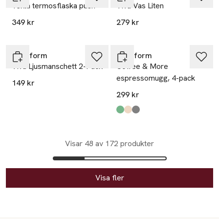
Tekla termosflaska push
Viva Vas Liten
349 kr
279 kr
Sagaform
Sagaform
Viva Ljusmanschett 2-Pack
Coffee & More
espressomugg, 4-pack
149 kr
299 kr
Produkten finns i färgerna:
Green
Beige
Grey
,
,
,
Visar 48 av 172 produkter
Visa fler