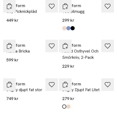
Sagaform
Sagaform
City Picknickpläd
Ted bilmugg
449 kr
299 kr
Produkten finns i färgerna:
Beige Pantone Warm Gray 3c
Blå Pantone 2379c
Svart
,
,
,
Sagaform
Sagaform
Hanna Bricka
Astrid Osthyvel Och
Smörkniv, 2-Pack
599 kr
229 kr
Sagaform
Sagaform
Dagny djupt fat stor
Dagny Djupt Fat Litet
749 kr
279 kr
Produkten finns i färgerna:
White
Beige
,
,