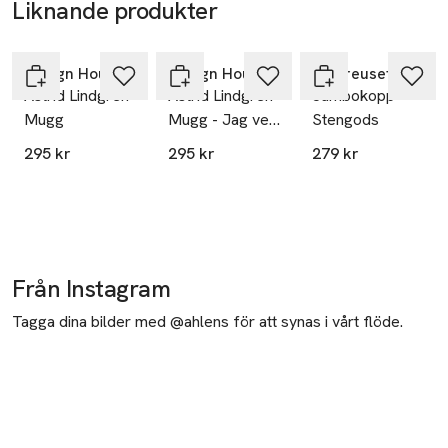
Liknande produkter
Ta 4 betala för
3
Hoppa över bildspelet
Design House Stockholm
Design House Stockholm
Le Creuset
Astrid Lindgren
Astrid Lindgren
Jumbokopp
Mugg
Mugg - Jag vet
Stengods
en som ska
295 kr
295 kr
279 kr
ställa till kalas!
Från Instagram
Tagga dina bilder med @ahlens för att synas i vårt flöde.