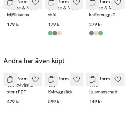
Sagaform
Sagaform
Sagaform
Coffee & More
Coffee & More
Coffee & More
Mjölkkanna
skål
kaffemugg, 2-
pack
179 kr
179 kr
279 kr
Produkten finns i färgerna:
Green
Grey
Beige
,
,
,
Produkten finns i fä
Grey
Beige
Green
,
,
,
Andra har även köpt
Hoppa över bildspelet
Sagaform
Sagaform
Sagaform
City kylväska
City
Viva
stor rPET
Kylryggsäck
Ljusmanschett,
2-Pack
479 kr
599 kr
149 kr