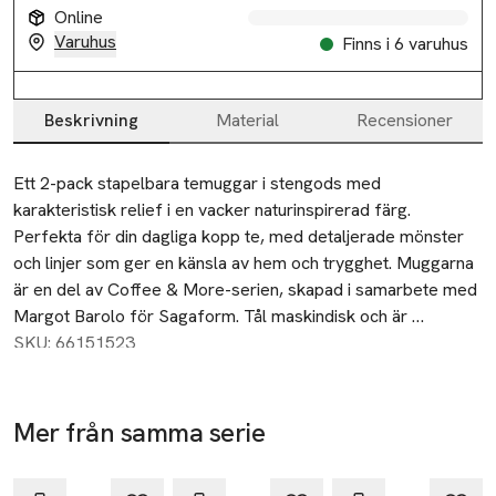
Online
Varuhus
Finns i 6 varuhus
Beskrivning
Material
Recensioner
Beskrivning
Ett 2-pack stapelbara temuggar i stengods med 
karakteristisk relief i en vacker naturinspirerad färg. 
Perfekta för din dagliga kopp te, med detaljerade mönster 
och linjer som ger en känsla av hem och trygghet. Muggarna 
är en del av Coffee & More-serien, skapad i samarbete med 
Margot Barolo för Sagaform. Tål maskindisk och är 
livsmedelssäkra.
SKU: 66151523
Mer från samma serie
Hoppa över bildspelet