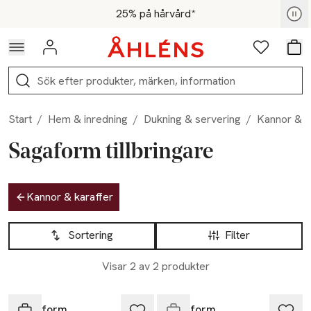
Hoppa till navigationsmenyn
Hoppa till innehåll
Hoppa till sidfot
För medlemmar - Shoppa nu
25% på hårvård*
Logga in
Favoriter
Var
Sök
Start
/
Hem & inredning
/
Dukning & servering
/
Kannor & k
Sagaform tillbringare
Hoppa till produktsidan
Kannor & karaffer
Hoppa till produktsidan
Lista över produkter
Sortering
Filter
Visar 2 av 2 produkter
Endast i varuhus
Sagaform
Sagaform