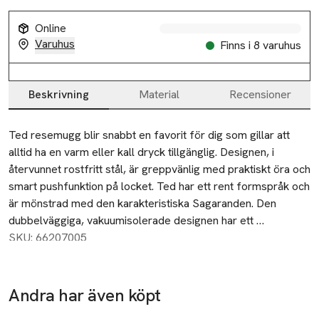
Online
Varuhus
Finns i 8 varuhus
Beskrivning
Material
Recensioner
Beskrivning
Ted resemugg blir snabbt en favorit för dig som gillar att 
alltid ha en varm eller kall dryck tillgänglig. Designen, i 
återvunnet rostfritt stål, är greppvänlig med praktiskt öra och 
smart pushfunktion på locket. Ted har ett rent formspråk och 
är mönstrad med den karakteristiska Sagaranden. Den 
dubbelväggiga, vakuumisolerade designen har ett 
högkvalitativt tunt kopparskikt på utsidan av innerväggen som 
SKU: 66207005
ger bättre isolering för att hålla temperaturen. Att dricka ur 
muggen hela 360 grader, som om det inte fanns ett lock, ger 
känslan av att dricka ur din favoritkopp. Pulverlackad. 
Andra har även köpt
Diskmaskinssäker. Håller värme i 4h och kyla i 8h. Rymmer 
Hoppa över bildspelet