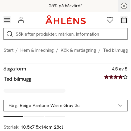
Hoppa till navigationsmenyn
Hoppa till innehåll
Hoppa till sidfot
För medlemmar - Shoppa nu
25% på hårvård*
Logga in
Favoriter
Var
Sök
Start
/
Hem & inredning
/
Kök & matlagning
/
Ted bilmugg
Produktbilder
Hoppa över bildspelet
Produktinformation
Sagaform
4.5 av 5
4.5 av fem st
Ted bilmugg
Färg:
Beige Pantone Warm Gray 3c
Storlek:
10,5x7,5x14cm 28cl