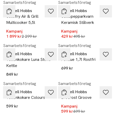
Samarbetsföretag
Samarbetsföretag
Russell Hobbs
Russell Hobbs
Satisfry Air & Grill
Salt&pepparkvarn
Multicooker 5,5l
Keramisk Stålverk
Kampanj
Kampanj
Lägsta pris 30 dagar
Lägsta pris 30 dagar
1 899 kr
2 299 kr
429 kr
495 kr
Samarbetsföretag
Samarbetsföretag
Russell Hobbs
Russell Hobbs
Vattenkokare Luna Stone
Fondue 1,7l Rostfri
Kettle
699 kr
849 kr
-14%
Samarbetsföretag
Samarbetsföretag
Russell Hobbs
Russell Hobbs
Vattenkokare Colours
Brödrost Groove
599 kr
Kampanj
Lägsta pris 30 dagar
599 kr
699 kr