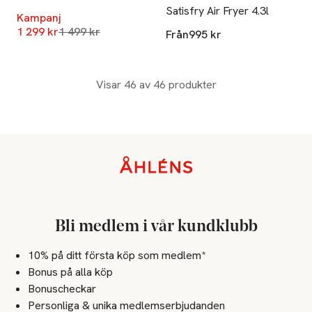
Satisfry Air Fryer 4.3l
Kampanj
Lägsta pris 30 dagar
1 299 kr
1 499 kr
Från
995 kr
Visar 46 av 46 produkter
Sidfot
Bli medlem i vår kundklubb
10% på ditt första köp som medlem*
Bonus på alla köp
Bonuscheckar
Personliga & unika medlemserbjudanden