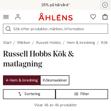
Hoppa till navigationsmenyn
Hoppa till innehåll
Hoppa till sidfot
För medlemmar - Shoppa nu
25% på hårvård*
Logga in
Favoriter
Var
Sök
Start
/
Märken
/
Russell Hobbs
/
Hem & inredning
/
Kök &
Russell Hobbs Kök &
matlagning
Hoppa till produktsidan
Hem & inredning
Köksmaskiner
Hoppa till produktsidan
Lista över produkter
Sortering
Filter
Visar 46 av 46 produkter
-14%
-18%