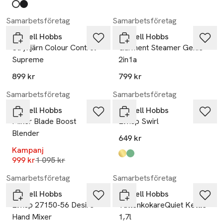
Produkten finns i färgerna:
white
black
,
,
Samarbetsföretag
Samarbetsföretag
Russell Hobbs
Russell Hobbs
Strykjärn Colour Control
Garment Steamer Genie
Supreme
2in1a
899 kr
799 kr
-9%
Samarbetsföretag
Samarbetsföretag
Russell Hobbs
Russell Hobbs
Mixer Blade Boost
Elvisp Swirl
Blender
649 kr
Kampanj
Produkten finns i färgerna:
smoky quartz
turquoise
,
,
Lägsta pris 30 dagar
999 kr
1 095 kr
Samarbetsföretag
Samarbetsföretag
Russell Hobbs
Russell Hobbs
Elvisp 27150-56 Desire
VattenkokareQuiet Kettle
Hand Mixer
1,7l