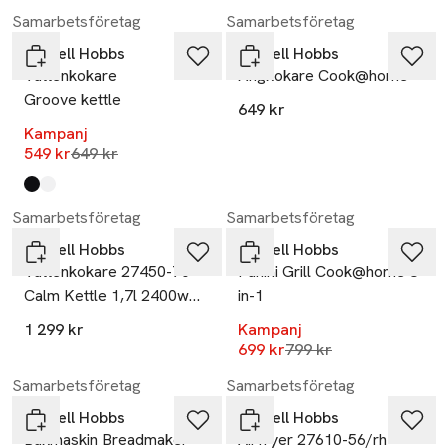
-15%
Samarbetsföretag
Samarbetsföretag
Russell Hobbs
Russell Hobbs
Vattenkokare
Ångkokare Cook@home
Groove kettle
649 kr
Kampanj
Lägsta pris 30 dagar
549 kr
649 kr
Produkten finns i färgerna:
black
white
,
,
-13%
Samarbetsföretag
Samarbetsföretag
Russell Hobbs
Russell Hobbs
Vattenkokare 27450-70
Panini Grill Cook@home 3-
Calm Kettle 1,7l 2400w
in-1
Tyst Kokning
1 299 kr
Kampanj
Lägsta pris 30 dagar
699 kr
799 kr
-13%
Samarbetsföretag
Samarbetsföretag
Russell Hobbs
Russell Hobbs
Bakmaskin Breadmaker
Airfryer 27610-56/rh