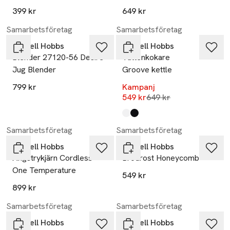
399 kr
649 kr
-15%
Samarbetsföretag
Samarbetsföretag
Russell Hobbs
Russell Hobbs
Blender 27120-56 Desire
Vattenkokare
Jug Blender
Groove kettle
799 kr
Kampanj
Lägsta pris 30 dagar
549 kr
649 kr
Produkten finns i färgerna:
white
black
,
,
Samarbetsföretag
Samarbetsföretag
Russell Hobbs
Russell Hobbs
Ångstrykjärn Cordless
Brödrost Honeycomb
One Temperature
549 kr
899 kr
Samarbetsföretag
Samarbetsföretag
Russell Hobbs
Russell Hobbs