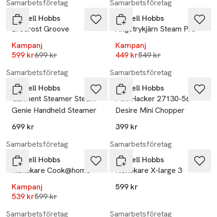
Samarbetsföretag
Samarbetsföretag
Russell Hobbs
Russell Hobbs
Brödrost Groove
Ångstrykjärn Steam Pro
Kampanj
Kampanj
Lägsta pris 30 dagar
Lägsta pris 30 dagar
599 kr
699 kr
449 kr
549 kr
Samarbetsföretag
Samarbetsföretag
Russell Hobbs
Russell Hobbs
Garment Steamer Steam
Mini Hacker 27130-56
Genie Handheld Steamer
Desire Mini Chopper
699 kr
399 kr
-10%
Samarbetsföretag
Samarbetsföretag
Russell Hobbs
Russell Hobbs
Riskokare Cook@home
Riskokare X-large 3
Kampanj
599 kr
Lägsta pris 30 dagar
539 kr
599 kr
-18%
Samarbetsföretag
Samarbetsföretag