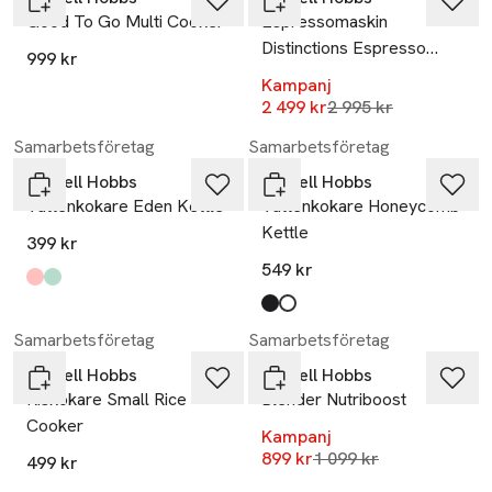
Good To Go Multi Cooker
Espressomaskin
Distinctions Espresso
999 kr
Machine
Kampanj
Lägsta pris 30 dagar
2 499 kr
2 995 kr
Samarbetsföretag
Samarbetsföretag
Russell Hobbs
Russell Hobbs
Vattenkokare Eden Kettle
Vattenkokare Honeycomb
Kettle
399 kr
549 kr
Produkten finns i färgerna:
rasberry
pistachio
,
,
Produkten finns i färgerna:
black
white
,
,
-18%
Samarbetsföretag
Samarbetsföretag
Russell Hobbs
Russell Hobbs
Riskokare Small Rice
Blender Nutriboost
Cooker
Kampanj
Lägsta pris 30 dagar
899 kr
1 099 kr
499 kr
-17%
-13%