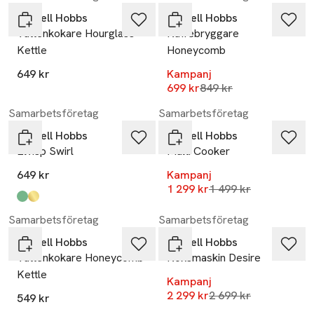
Russell Hobbs
Russell Hobbs
Vattenkokare Hourglass
Kaffebryggare
Kettle
Honeycomb
649 kr
Kampanj
Lägsta pris 30 dagar
699 kr
849 kr
-13%
Samarbetsföretag
Samarbetsföretag
Russell Hobbs
Russell Hobbs
Elvisp Swirl
Multi Cooker
649 kr
Kampanj
Lägsta pris 30 dagar
1 299 kr
1 499 kr
Produkten finns i färgerna:
turquoise
smoky quartz
,
,
-15%
Samarbetsföretag
Samarbetsföretag
Russell Hobbs
Russell Hobbs
Vattenkokare Honeycomb
Köksmaskin Desire
Kettle
Kampanj
Lägsta pris 30 dagar
2 299 kr
2 699 kr
549 kr