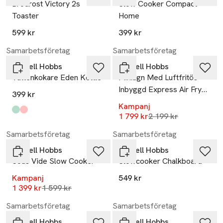
Brödrost Victory 2s
Slow Cooker Compact
Toaster
Home
599 kr
399 kr
-18%
Samarbetsföretag
Samarbetsföretag
Russell Hobbs
Russell Hobbs
Vattenkokare Eden Kettle
Miniugn Med Luftfritös
Inbyggd Express Air Fry
399 kr
Mini Oven
Kampanj
Produkten finns i färgerna:
pistachio
rasberry
,
,
Lägsta pris 30 dagar
1 799 kr
2 199 kr
-13%
Samarbetsföretag
Samarbetsföretag
Russell Hobbs
Russell Hobbs
Sous Vide Slow Cooker
Slowcooker Chalkboard
Kampanj
549 kr
Lägsta pris 30 dagar
1 399 kr
1 599 kr
-17%
Samarbetsföretag
Samarbetsföretag
Russell Hobbs
Russell Hobbs