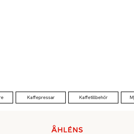
re
Kaffepressar
Kaffetillbehör
M