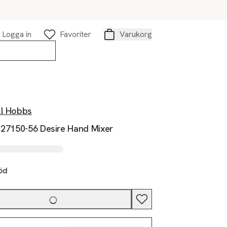
Logga in
Favoriter
Varukorg
Varukorg
ll Hobbs
p 27150-56 Desire Hand Mixer
öd