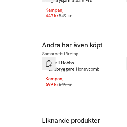
Ångstrykjärn Steam Pro
- Enkel att förv
Kampanj
Lägsta pris 30 dagar
449 kr
549 kr
Andra har även köpt
-18%
Samarbetsföretag
Hoppa över bildspelet
Russell Hobbs
Kaffebryggare Honeycomb
Kampanj
Lägsta pris 30 dagar
699 kr
849 kr
Liknande produkter