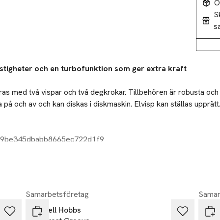
O
S
s
stigheter och en turbofunktion som ger extra kraft
ras med två vispar och två degkrokar. Tillbehören är robusta och
a på och av och kan diskas i diskmaskin. Elvisp kan ställas upprätt.
:
99be345dbabb8665ec722d1f9
plus turbofunktion
p gör det lätt att få loss tillbehören
-14%
Samarbetsföretag
Samar
i diskmaskin
Russell Hobbs
Russ