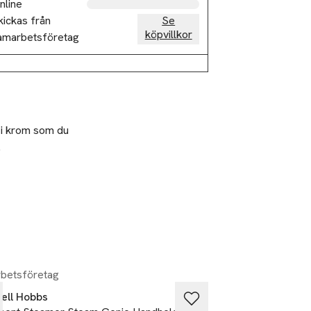
nline
kickas från
Se
köpvillkor
amarbetsföretag
 i krom som du 
  
betsföretag
Samarbetsföretag
ell Hobbs
Russell Hobbs