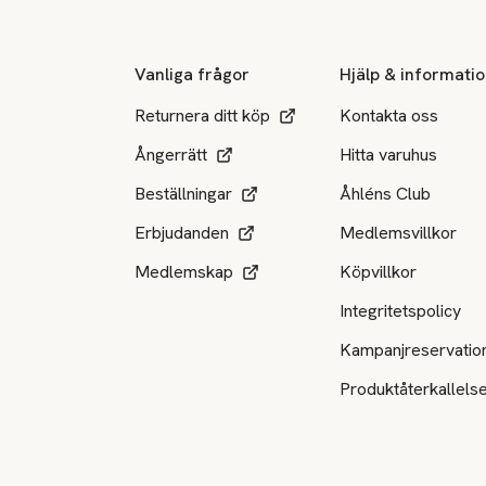
Vanliga frågor
Hjälp & informati
Returnera ditt köp
Kontakta oss
Ångerrätt
Hitta varuhus
Beställningar
Åhléns Club
Erbjudanden
Medlemsvillkor
Medlemskap
Köpvillkor
Integritetspolicy
Kampanjreservatio
Produktåterkallels
Tillgängliga betalsätt