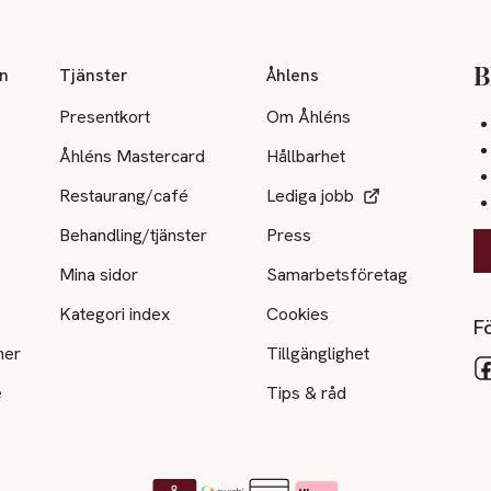
on
Tjänster
Åhlens
B
Presentkort
Om Åhléns
Åhléns Mastercard
Hållbarhet
Restaurang/café
Lediga jobb
Behandling/tjänster
Press
Mina sidor
Samarbetsföretag
Kategori index
Cookies
Fö
ner
Tillgänglighet
e
Tips & råd