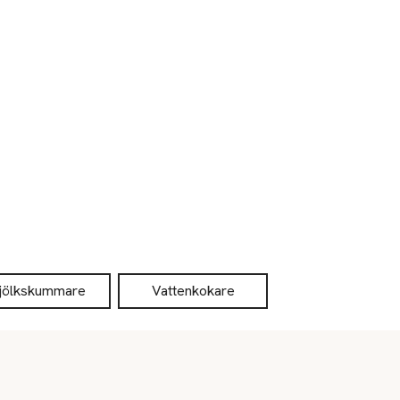
jölkskummare
Vattenkokare