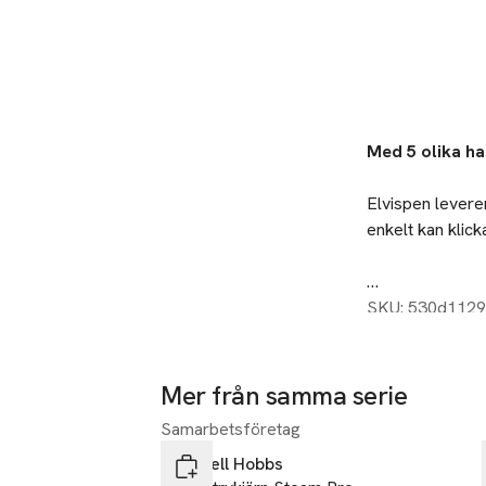
Beskrivning
Med 5 olika ha
Elvispen levere
enkelt kan klick
Specifikationer
SKU: 530d112
- 350W
- 5 hastigheter 
- Frigöringsknap
Mer från samma serie
- 2s st vispar
-18%
Samarbetsföretag
Hoppa över bildspelet
- 2st degkrokar
Russell Hobbs
- Går att diska 