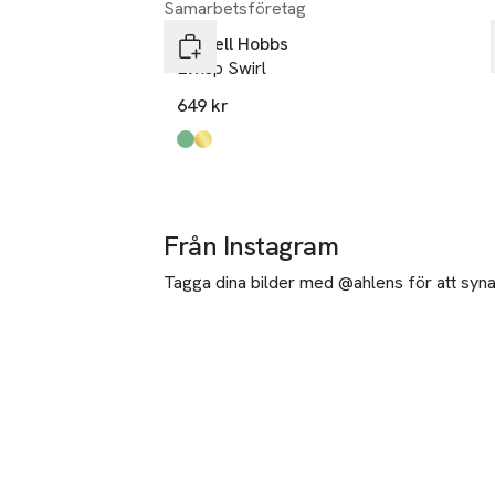
Samarbetsföretag
Hoppa över bildspelet
Russell Hobbs
Elvisp Swirl
649 kr
Produkten finns i färgerna:
turquoise
smoky quartz
,
,
Från Instagram
Tagga dina bilder med @ahlens för att synas