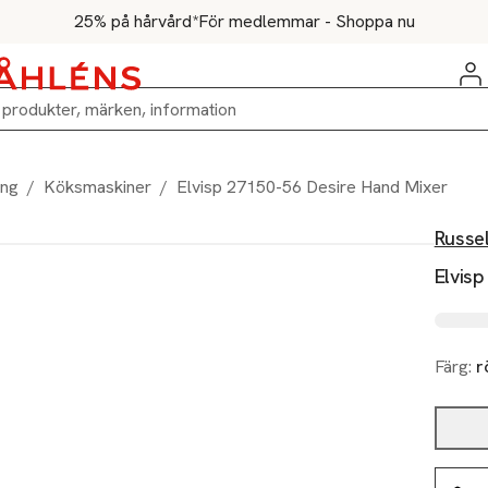
25% på hårvård*
För medlemmar - Shoppa nu
ing
/
Köksmaskiner
/
Elvisp 27150-56 Desire Hand Mixer
Russe
Elvis
Färg:
r