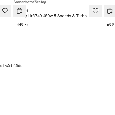
Samarbetsföretag
Philips
Rig-
Elvisp Hr3740 450w 5 Speeds & Turbo
Elvi
449 kr
699 
 i vårt flöde.