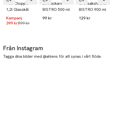
Mini Chopper
Lökhackare
Grönsakshackare
1,2l Glasskål
BISTRO 500 ml
BISTRO 900 ml
Kampanj
99 kr
129 kr
Lägsta pris 30 dagar
399 kr
599 kr
Från Instagram
Tagga dina bilder med @ahlens för att synas i vårt flöde.