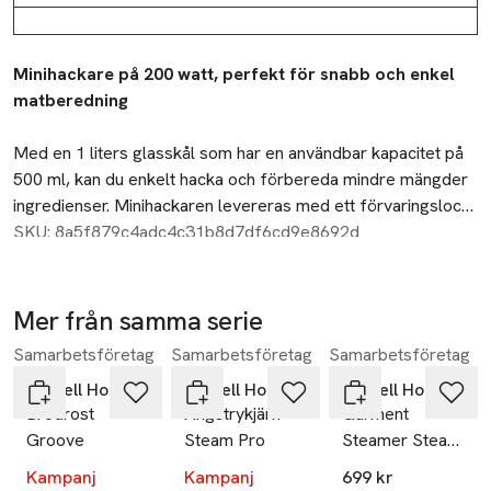
Beskrivning
Minihackare på 200 watt, perfekt för snabb och enkel 
matberedning
Med en 1 liters glasskål som har en användbar kapacitet på 
500 ml, kan du enkelt hacka och förbereda mindre mängder 
ingredienser. Minihackaren levereras med ett förvaringslock, 
vilket gör det enkelt att förvara dina hackade ingredienser 
SKU: 8a5f879c4adc4c31b8d7df6cd9e8692d
direkt i skålen.
Specifikationer:
- 200 Watt
För extra bekvämlighet är alla lösa delar diskmaskinsäkra, 
- 1 liter glasskål med 500ml kapacitet
Mer från samma serie
vilket gör rengöringen snabb och enkel.
- Förvaringslock ingår
-14%
-18%
Samarbetsföretag
Samarbetsföretag
Samarbetsföretag
Hoppa över bildspelet
- Stålblad
- Lösa delar går att diska i maskin
Russell Hobbs
Russell Hobbs
Russell Hobbs
Brödrost
Ångstrykjärn
Garment
Groove
Steam Pro
Steamer Steam
Genie Handheld
Kampanj
Kampanj
699 kr