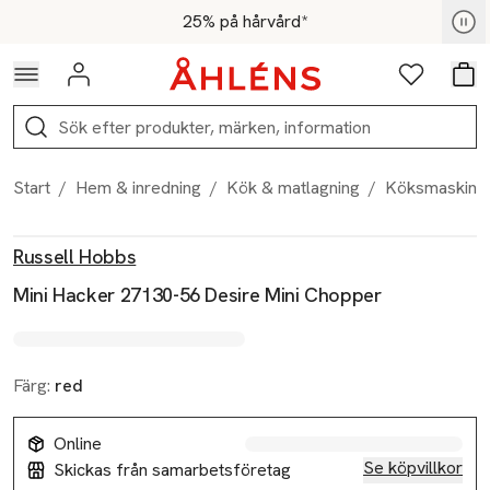
Hoppa till navigationsmenyn
Hoppa till innehåll
Hoppa till sidfot
För medlemmar - Shoppa nu
25% på hårvård*
Logga in
Favoriter
Var
Sök
Start
/
Hem & inredning
/
Kök & matlagning
/
Köksmaskine
Produktbilder
Hoppa över bildspelet
Produktinformation
Russell Hobbs
Mini Hacker 27130-56 Desire Mini Chopper
Färg:
red
Online
Se köpvillkor
Skickas från samarbetsföretag