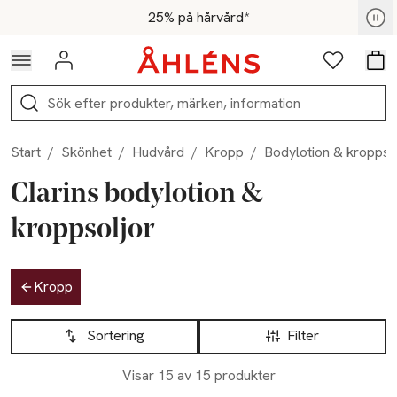
Hoppa till navigationsmenyn
Hoppa till innehåll
Hoppa till sidfot
För medlemmar - Shoppa nu
25% på hårvård*
Logga in
Favoriter
Var
Sök
Start
/
Skönhet
/
Hudvård
/
Kropp
/
Bodylotion & kroppso
Clarins bodylotion &
kroppsoljor
Hoppa till produktsidan
Kropp
Hoppa till produktsidan
Lista över produkter
Sortering
Filter
Visar 15 av 15 produkter
GREAT PRICE