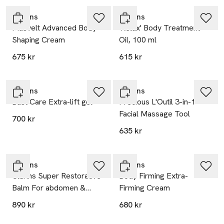
Clarins
Clarins
Masvelt Advanced Body
'Relax' Body Treatment
Shaping Cream
Oil, 100 ml
675 kr
615 kr
Clarins
Clarins
Bust Care Extra-lift gel
Precious L'Outil 3-in-1
Facial Massage Tool
700 kr
635 kr
Clarins
Clarins
Clarins Super Restorative
Body Firming Extra-
Balm For abdomen &
Firming Cream
waist
890 kr
680 kr
Endast i varuhus