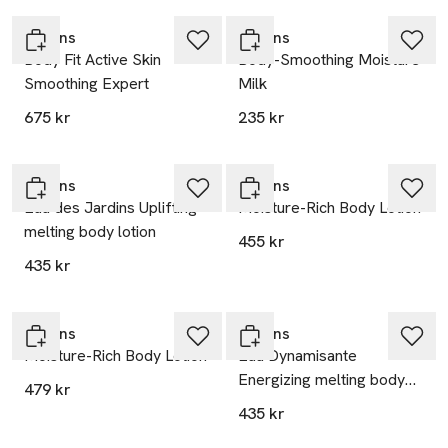
Clarins
Clarins
Body Fit Active Skin
Body-Smoothing Moisture
Smoothing Expert
Milk
675 kr
235 kr
Clarins
Clarins
Eau des Jardins Uplifting
Moisture-Rich Body Lotion
melting body lotion
455 kr
435 kr
GREAT PRICE
Clarins
Clarins
Moisture-Rich Body Lotion
Eau Dynamisante
Energizing melting body
479 kr
lotion
435 kr