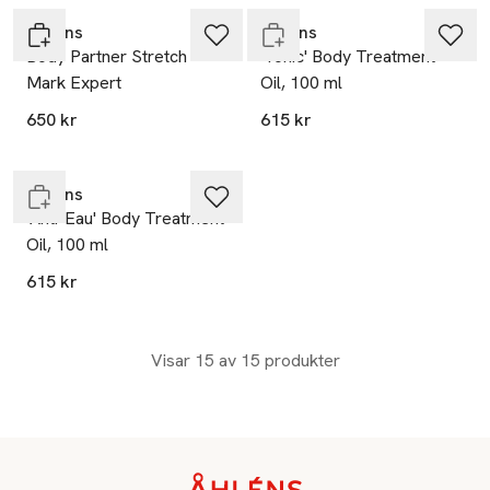
Clarins
Clarins
Body Partner Stretch
'Tonic' Body Treatment
Mark Expert
Oil, 100 ml
650 kr
615 kr
Endast i varuhus
Clarins
'Anti-Eau' Body Treatment
Oil, 100 ml
615 kr
Visar 15 av 15 produkter
Sidfot