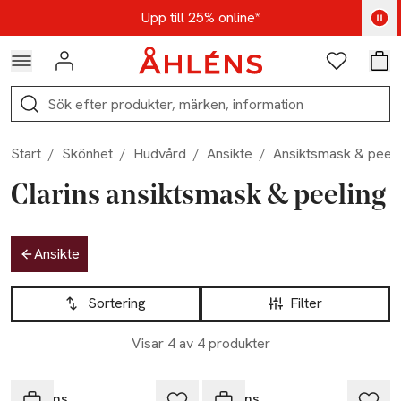
Hoppa till navigationsmenyn
Hoppa till innehåll
Hoppa till sidfot
Kod: AUG25 - Shoppa nu
Upp till 25% online*
Logga in
Favoriter
Var
Sök
Start
/
Skönhet
/
Hudvård
/
Ansikte
/
Ansiktsmask & peeli
Clarins ansiktsmask & peeling
Hoppa till produktsidan
Ansikte
Hoppa till produktsidan
Lista över produkter
Sortering
Filter
Visar 4 av 4 produkter
Clarins
Clarins