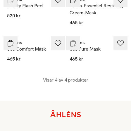
Beauty Flash Peel
Hydra-Essentiel Restoring
Cream-Mask
520 kr
465 kr
Endast i varuhus
Clarins
Clarins
Sos Comfort Mask
Sos Pure Mask
465 kr
465 kr
Visar 4 av 4 produkter
Sidfot