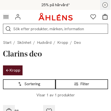
Hoppa till navigationsmenyn
Hoppa till innehåll
Hoppa till sidfot
För medlemmar - Shoppa nu
25% på hårvård*
Logga in
Favoriter
Var
Sök
Start
/
Skönhet
/
Hudvård
/
Kropp
/
Deo
Clarins deo
Hoppa till produktsidan
Kropp
Hoppa till produktsidan
Lista över produkter
Sortering
Filter
Visar 1 av 1 produkter
GREAT PRICE
Clarins