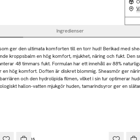
O
V
Ingredienser
 som ger den ultimata komforten till en torr hud! Berikad med she
de kroppsbalm en hög komfort, mjukhet, näring och fukt. Den sm
nterar 48 timmars fukt. Formulan har ett innehåll av 88% naturlig
r en hög komfort. Doften är diskret blommig. Sheasmör ger näring
arriären och den hydrolipida filmen, vilket i sin tur optimerar hud
ologiskt hallon-vatten mjukgör huden, tamarindsyror ger en slätar
e-socker har en fasthetsgivande effekt och pomerans-vax ger skyd
igen morgon och/ eller kväll på ren torr hud. Börja med att värm
ervinningsbar. 

. Applicera med start från anklarna och arbeta uppåt mot låren, 
pp mot axlarna. Applicera med cirkulära rörelser på rygg och ma
t 

 och dekolletaget.
Ta 2 betala 35:-
GR
nabbt
Åhléns
Clar