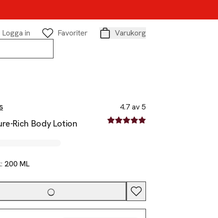
Logga in
Favoriter
Varukorg
Varukorg
s
4.7 av 5
4.7 av fem stjärnor
ure-Rich Body Lotion
k:
200 ML