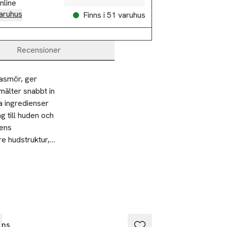
nline
aruhus
Finns i 51 varuhus
Recensioner
asmör, ger 
älter snabbt in 
a ingredienser 
 till huden och 
ens 
e hudstruktur, 
d till huden. 
a produkten
därefter från
ge och avsluta
EAT PRICE
ins
Clarins