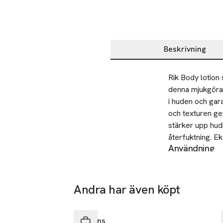
Beskrivning
Beskrivning
Rik Body lotion
denna mjukgöran
i huden och gara
och texturen ge
stärker upp hudb
återfuktning. Ek
Användning
ekologiskt havr
Appliceras dagl
Tuben är 100% åt
mellan händerna
handvristerna u
● 48 timmars fuk
Andra har även köpt
med bystpartiet
● Hög komfort 

Hoppa över bildspelet
SKU: 65169624
● Absorberas s
Clarins