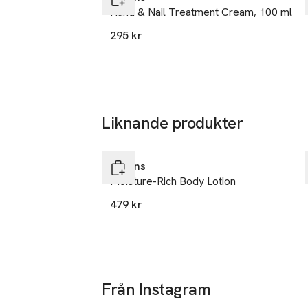
Hand & Nail Treatment Cream, 100 ml
295 kr
Liknande produkter
GREAT PRICE
Hoppa över bildspelet
Clarins
Moisture-Rich Body Lotion
479 kr
Från Instagram