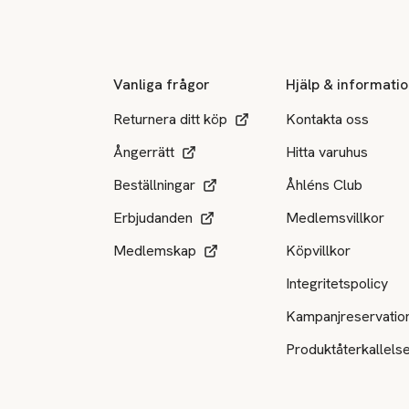
Sidfot
Vanliga frågor
Hjälp & informati
Returnera ditt köp
Kontakta oss
Ångerrätt
Hitta varuhus
Beställningar
Åhléns Club
Erbjudanden
Medlemsvillkor
Medlemskap
Köpvillkor
Integritetspolicy
Kampanjreservatio
Produktåterkallels
Tillgängliga betalsätt