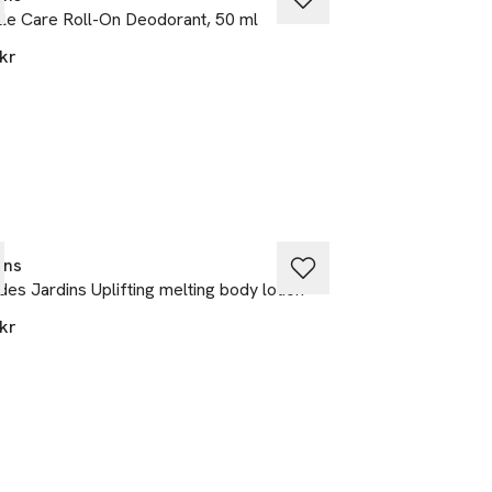
le Care Roll-On Deodorant, 50 ml
Exfoliating Body 
kr
470 kr
ins
Clarins
des Jardins Uplifting melting body lotion
Eau Dynamisante E
lotion
kr
435 kr