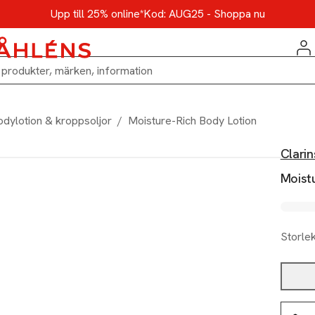
Upp till 25% online*
Kod: AUG25 - Shoppa nu
odylotion & kroppsoljor
/
Moisture-Rich Body Lotion
Clarin
Moist
Storle