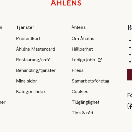
on
Tjänster
Åhlens
B
Presentkort
Om Åhléns
Åhléns Mastercard
Hållbarhet
Restaurang/café
Lediga jobb
Behandling/tjänster
Press
Mina sidor
Samarbetsföretag
Kategori index
Cookies
Fö
ner
Tillgänglighet
e
Tips & råd