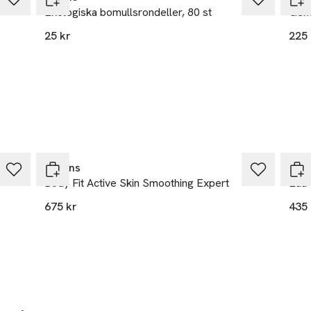
Ekologiska bomullsrondeller, 80 st
Gent
25 kr
225 
Clarins
Clar
Body Fit Active Skin Smoothing Expert
Eau 
675 kr
435 