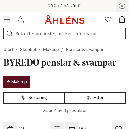
Hoppa till navigationsmenyn
Hoppa till innehåll
Hoppa till sidfot
För medlemmar - Shoppa nu
25% på hårvård*
Logga in
Favoriter
Var
Sök
Start
/
Skönhet
/
Makeup
/
Penslar & svampar
BYREDO penslar & svampar
Hoppa till produktsidan
Makeup
Hoppa till produktsidan
Lista över produkter
Sortering
Filter
Visar 4 av 4 produkter
BYREDO
BYREDO