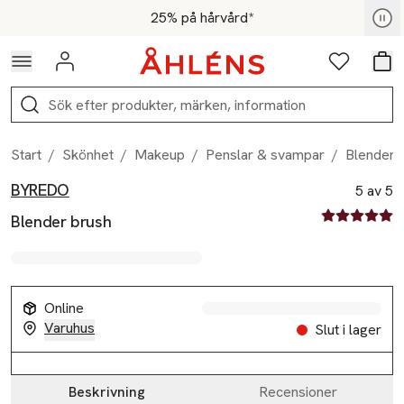
Hoppa till navigationsmenyn
Hoppa till innehåll
Hoppa till sidfot
För medlemmar - Shoppa nu
25% på hårvård*
Logga in
Favoriter
Var
Sök
Start
/
Skönhet
/
Makeup
/
Penslar & svampar
/
Blender 
BYREDO
Produktbilder
Hoppa över bildspelet
Produktinformation
5 av 5
5 av fem stjä
Blender brush
Online
Varuhus
Slut i lager
Beskrivning
Recensioner