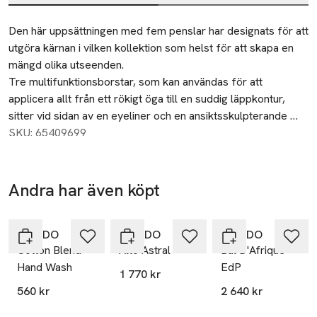
Beskrivning
Den här uppsättningen med fem penslar har designats för att 
utgöra kärnan i vilken kollektion som helst för att skapa en 
mängd olika utseenden.

Tre multifunktionsborstar, som kan användas för att 
applicera allt från ett rökigt öga till en suddig läppkontur, 
sitter vid sidan av en eyeliner och en ansiktsskulpterande 
borste. Varje verktyg har tillverkats med syntetiska fibrer av 
SKU: 65409699
högsta kvalitet som imiterar strukturen hos naturligt hår för 
optimerad prestanda.

Andra har även köpt
Blender Brush 02: En flerfunktionsborste designad för att 
Hoppa över bildspelet
blanda färger.
BYREDO
BYREDO
BYREDO
Cotton Blend
Alto Astral
Bal D'Afrique
Hand Wash
EdP
1 770 kr
560 kr
2 640 kr