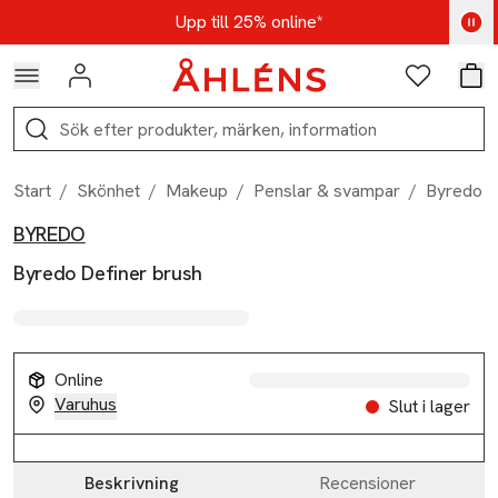
Hoppa till navigationsmenyn
Hoppa till innehåll
Hoppa till sidfot
Kod: AUG25 - Shoppa nu
Upp till 25% online*
Logga in
Favoriter
Var
Sök
Start
/
Skönhet
/
Makeup
/
Penslar & svampar
/
Byredo D
BYREDO
Produktbilder
Hoppa över bildspelet
Produktinformation
Byredo Definer brush
Online
Varuhus
Slut i lager
Beskrivning
Recensioner