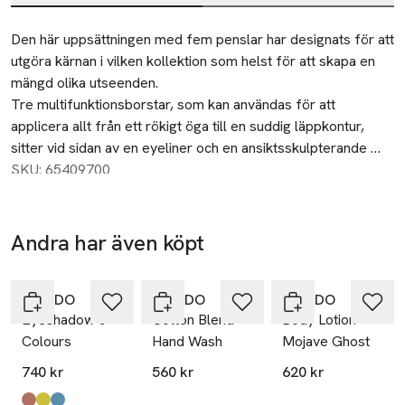
Beskrivning
Den här uppsättningen med fem penslar har designats för att 
utgöra kärnan i vilken kollektion som helst för att skapa en 
mängd olika utseenden.

Tre multifunktionsborstar, som kan användas för att 
applicera allt från ett rökigt öga till en suddig läppkontur, 
sitter vid sidan av en eyeliner och en ansiktsskulpterande 
borste. Varje verktyg har tillverkats med syntetiska fibrer av 
SKU: 65409700
högsta kvalitet som imiterar strukturen hos naturligt hår för 
optimerad prestanda.

Andra har även köpt
Definer Brush 03: För att skapa mer intensivt pigmenterade 
Hoppa över bildspelet
utseenden.
BYREDO
BYREDO
BYREDO
Eyeshadow 5
Cotton Blend
Body Lotion
Colours
Hand Wash
Mojave Ghost
740 kr
560 kr
620 kr