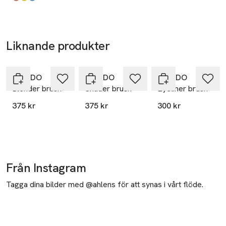
Produkten finns i färgerna:
5 Colours Corporate Colours
5 Colours Syren
5 Colours Sciomancer
,
,
,
Liknande produkter
Hoppa över bildspelet
BYREDO
BYREDO
BYREDO
Blender brush
Shader brush
Eyeliner brush
375 kr
375 kr
300 kr
Från Instagram
Tagga dina bilder med @ahlens för att synas i vårt flöde.