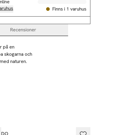
nline
aruhus
Finns i 1 varuhus
Recensioner
r på en 
pa skogarna och 
 med naturen.

EDO
BYREDO