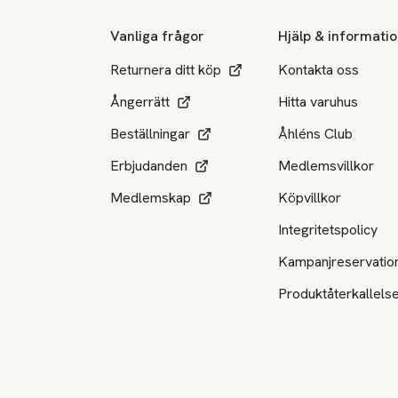
Vanliga frågor
Hjälp & informati
Returnera ditt köp
Kontakta oss
Ångerrätt
Hitta varuhus
Beställningar
Åhléns Club
Erbjudanden
Medlemsvillkor
Medlemskap
Köpvillkor
Integritetspolicy
Kampanjreservatio
Produktåterkallels
Tillgängliga betalsätt