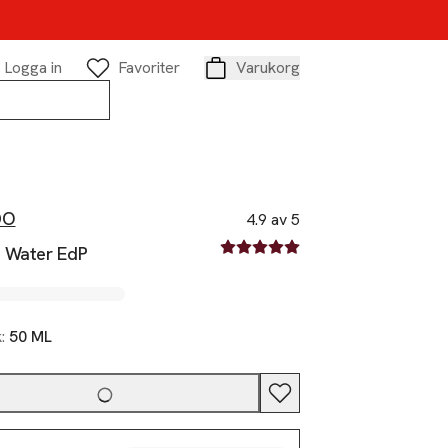
Logga in
Favoriter
Varukorg
Varukorg
DO
4.9 av 5
4.9 av fem stjärnor
 Water EdP
k:
50 ML