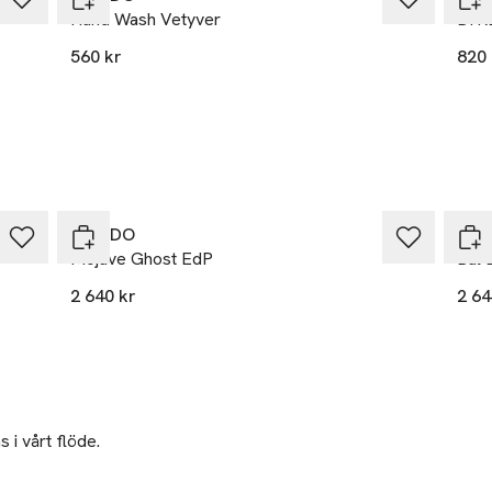
Hand Wash Vetyver
BYR
560 kr
820 
BYREDO
BYR
Mojave Ghost EdP
Bal 
2 640 kr
2 64
 i vårt flöde.