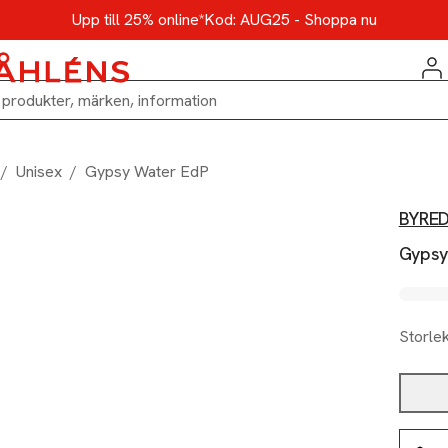
Upp till 25% online*
Kod: AUG25 - Shoppa nu
/
Unisex
/
Gypsy Water EdP
BYRE
Gypsy
Storle