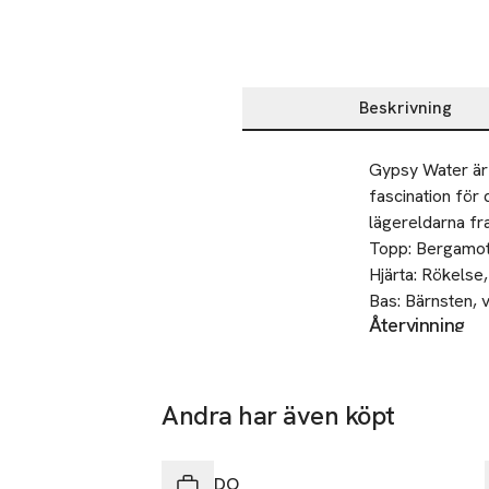
Beskrivning
Beskrivning
Gypsy Water är e
fascination för
lägereldarna fra
Topp: Bergamott
Hjärta: Rökelse, 
Bas: Bärnsten, v
Återvinning
Lämna din begag
Volym:
50
ml
SKU: 83198812
Andra har även köpt
Hoppa över bildspelet
BYREDO