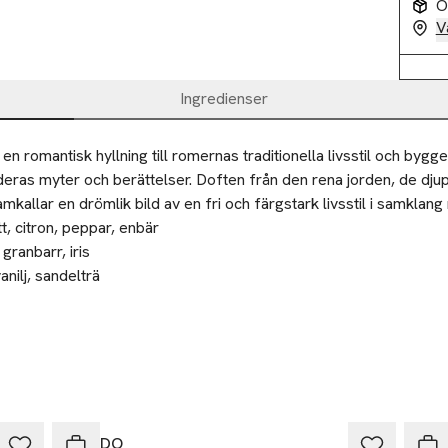
O
V
Ingredienser
n romantisk hyllning till romernas traditionella livsstil och bygge
 deras myter och berättelser. Doften från den rena jorden, de dju
mkallar en drömlik bild av en fri och färgstark livsstil i samklang
, citron, peppar, enbär

granbarr, iris

anilj, sandelträ
nade produkt till återvinning eller välgörenhet.
BYREDO
BYR