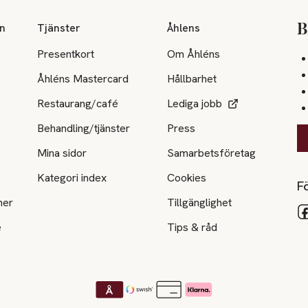
on
Tjänster
Åhlens
B
Presentkort
Om Åhléns
Åhléns Mastercard
Hållbarhet
Restaurang/café
Lediga jobb
Behandling/tjänster
Press
Mina sidor
Samarbetsföretag
Kategori index
Cookies
Fö
ner
Tillgänglighet
e
Tips & råd