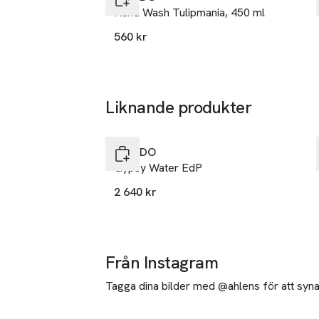
Hand Wash Tulipmania, 450 ml
560 kr
Liknande produkter
Hoppa över bildspelet
BYREDO
Gypsy Water EdP
2 640 kr
Från Instagram
Tagga dina bilder med @ahlens för att synas