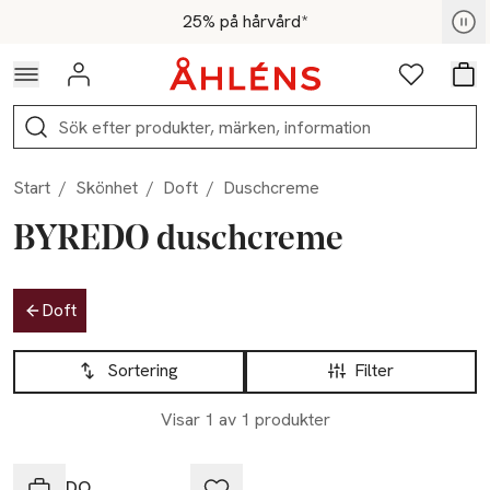
Hoppa till navigationsmenyn
Hoppa till innehåll
Hoppa till sidfot
För medlemmar - Shoppa nu
25% på hårvård*
Logga in
Favoriter
Var
Sök
Start
/
Skönhet
/
Doft
/
Duschcreme
BYREDO duschcreme
Hoppa till produktsidan
Doft
Hoppa till produktsidan
Lista över produkter
Sortering
Filter
Visar 1 av 1 produkter
BYREDO