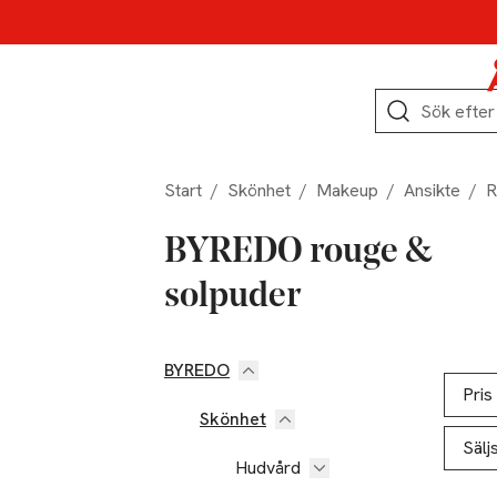
Hoppa till produktnavigation
Hoppa till innehåll
Hoppa till sidfot
Sök
Start
/
Skönhet
/
Makeup
/
Ansikte
/
R
BYREDO rouge &
solpuder
BYREDO
Hoppa till produktsidan
Hoppa t
Lista ö
Pris
Skönhet
Sälj
Hudvård