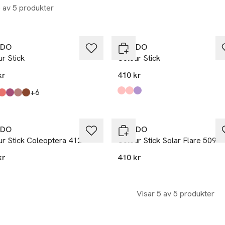
5 av 5 produkter
EDO
BYREDO
r Stick
Colour Stick
kr
410 kr
till
+6
Produkten finns i färgerna:
Demerara
Frosting
Marzipan
,
,
,
kten finns i färgerna:
er Play 593
na 404
 525
Pink 499
t Sands 554
cène 434
,
,
,
,
,
,
EDO
BYREDO
ur Stick Coleoptera 412
Colour Stick Solar Flare 509
kr
410 kr
Visar 5 av 5 produkter