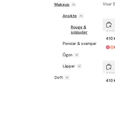
Visar 
Makeup
Ansikte
BYR
Rouge &
Colou
solpuder
410 
Penslar & svampar
Produ
Flow
Vien
Babi
Sick 
Grea
La S
Ögon
Läppar
BYR
Colo
Doft
410 