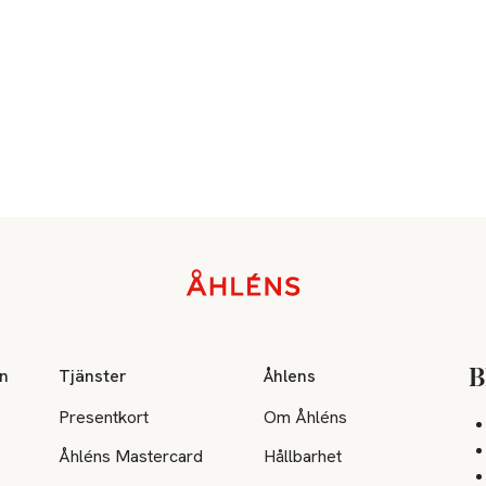
on
Tjänster
Åhlens
B
Presentkort
Om Åhléns
Åhléns Mastercard
Hållbarhet