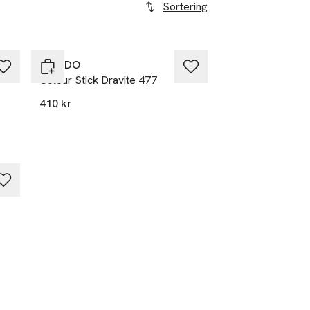
Sortering
BYREDO
Colour Stick Dravite 477
410 kr