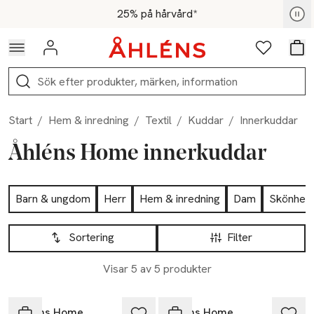
Hoppa till navigationsmenyn
Hoppa till innehåll
Hoppa till sidfot
För medlemmar - Shoppa nu
25% på hårvård*
Logga in
Favoriter
Var
Sök
Start
/
Hem & inredning
/
Textil
/
Kuddar
/
Innerkuddar
Åhléns Home innerkuddar
Hoppa till produktsidan
Barn & ungdom
Herr
Hem & inredning
Dam
Skönhet
Hoppa till produktsidan
Lista över produkter
Sortering
Filter
Visar 5 av 5 produkter
30% vid köp över 200kr
30% vid köp över 200kr
Åhléns Home
Åhléns Home