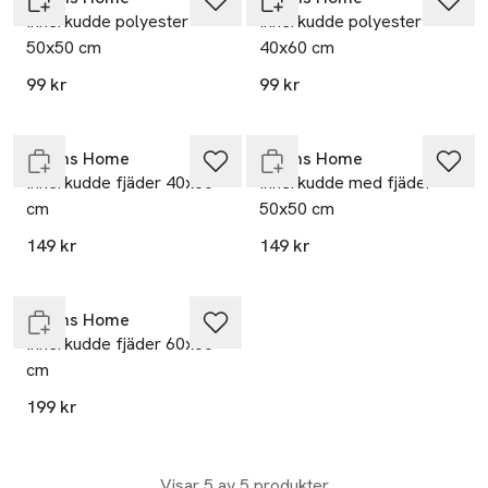
Innerkudde polyester
Innerkudde polyester
50x50 cm
40x60 cm
99 kr
99 kr
Endast i varuhus
Endast i varuhus
Åhléns Home
Åhléns Home
Innerkudde fjäder 40x60
Innerkudde med fjäder
cm
50x50 cm
149 kr
149 kr
Endast i varuhus
Åhléns Home
Innerkudde fjäder 60x60
cm
199 kr
Visar 5 av 5 produkter