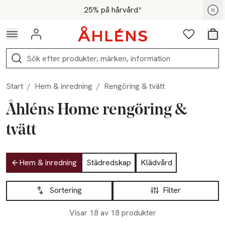
Hoppa till navigationsmenyn
Hoppa till innehåll
Hoppa till sidfot
För medlemmar - Shoppa nu
25% på hårvård*
Logga in
Favoriter
Var
Sök
Start
/
Hem & inredning
/
Rengöring & tvätt
Åhléns Home rengöring &
tvätt
Hoppa till produktsidan
Hem & inredning
Städredskap
Klädvård
Hoppa till produktsidan
Lista över produkter
Sortering
Filter
Visar 18 av 18 produkter
-49%
-49%