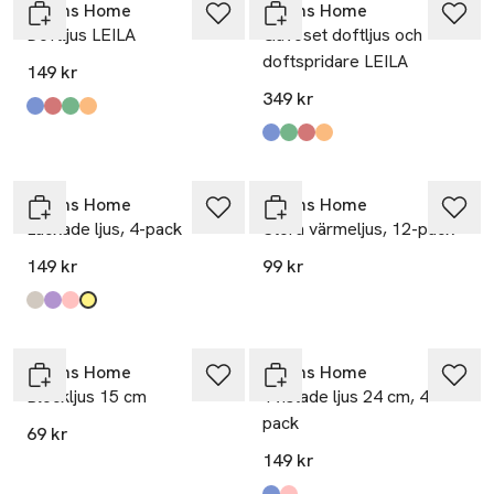
Åhléns Home
Åhléns Home
Doftljus LEILA
Gåvoset doftljus och
doftspridare LEILA
149 kr
349 kr
Produkten finns i färgerna:
Blue
Dk Red
Green
Amber
,
,
,
,
Produkten finns i färgerna:
Blue
Green
Dk Red
Amber
,
,
,
,
Åhléns Home
Åhléns Home
Lackade ljus, 4-pack
Stora värmeljus, 12-pack
149 kr
99 kr
Produkten finns i färgerna:
Warm Grey
Light Purple
Light Pink
Light Yellow
,
,
,
,
Åhléns Home
Åhléns Home
Blockljus 15 cm
Tvistade ljus 24 cm, 4-
pack
69 kr
149 kr