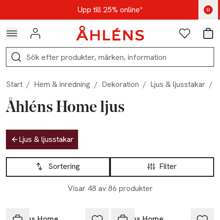
Hoppa till navigationsmenyn
Hoppa till innehåll
Hoppa till sidfot
Kod: AUG25 - Shoppa nu
Upp till 25% online*
Logga in
Favoriter
Var
Sök
Start
/
Hem & inredning
/
Dekoration
/
Ljus & ljusstakar
/
L
Åhléns Home ljus
Hoppa till produktsidan
Ljus & ljusstakar
Hoppa till produktsidan
Lista över produkter
Sortering
Filter
Visar 48 av 86 produkter
Nyhet
Åhléns Home
Åhléns Home