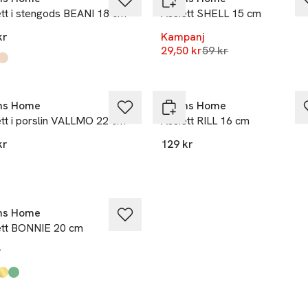
ett i stengods BEANI 18 cm
Assiett SHELL 15 cm
kr
Kampanj
Lägsta pris 30 dagar
29,50 kr
59 kr
kten finns i färgerna:
ue
undy
am
,
,
,
ns Home
Åhléns Home
ett i porslin VALLMO 22 cm
Assiett RILL 16 cm
kr
129 kr
kten finns i färgerna:
hite
,
ns Home
ett BONNIE 20 cm
r
kten finns i färgerna:
e
n
,
,
,