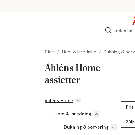
Hoppa till produktnavigation
Hoppa till innehåll
Hoppa till sidfot
Sök
Start
/
Hem & inredning
/
Dukning & serv
Åhléns Home
assietter
Åhléns Home
Hoppa till produktsidan
Hoppa t
Lista ö
Pris
Hem & inredning
Sälj
Dukning & servering