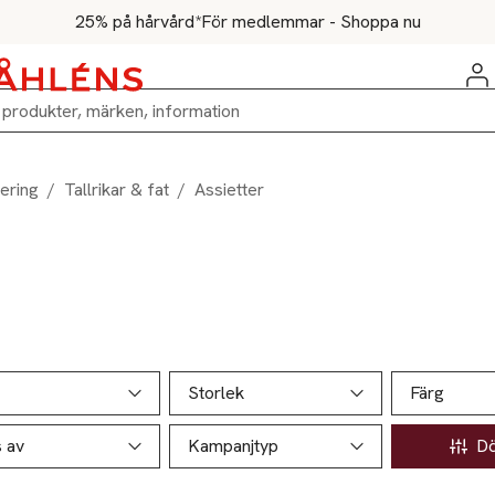
25% på hårvård*
För medlemmar - Shoppa nu
ering
/
Tallrikar & fat
/
Assietter
ill produktsidan
ver produkter
Storlek
Färg
s av
Kampanjtyp
Döl