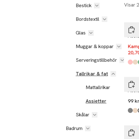
Visar 
Bestick
-70
Bordstextil
Åhlé
Glas
Assi
Muggar & koppar
Kam
20,7
Serveringstillbehör
Produ
Terac
Beig
Gree
Tallrikar & fat
Åhlé
Mattallrikar
Assi
Assietter
99 k
Produ
Mid 
Beig
Whit
Skålar
Badrum
Åhlé
Assi