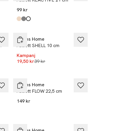
99 kr
Produkten finns i färgerna:
Beige
Mid Grey
White
,
,
,
-50%
Åhléns Home
m
Assiett SHELL 10 cm
Kampanj
Lägsta pris 30 dagar
19,50 kr
39 kr
Åhléns Home
Assiett FLOW 22,5 cm
149 kr
Åhléns Home