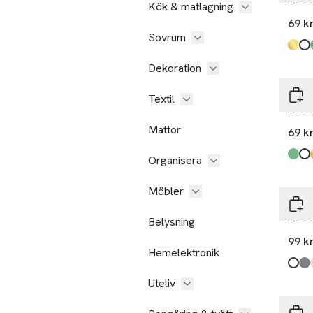
Kök & matlagning
69 k
Sovrum
Produ
Gold
Whit
Gree
Blue
,
Dekoration
Åhlé
Textil
Assi
Mattor
69 k
Organisera
Produ
Gree
Whit
Gold
Blue
,
Möbler
Åhlé
Assi
Belysning
99 k
Hemelektronik
Produ
Whit
Mid 
Beig
Uteliv
Åhlé