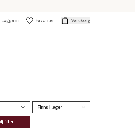
Logga in
Favoriter
Varukorg
Varukorg
Finns i lager
j filter