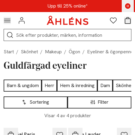
Hoppa till navigationsmenyn
Hoppa till innehåll
Hoppa till sidfot
Kod: AUG25 - Shoppa nu
Upp till 25% online*
Logga in
Favoriter
Var
Sök
Start
/
Skönhet
/
Makeup
/
Ögon
/
Eyeliner & ögonpenno
Guldfärgad eyeliner
Hoppa till produktsidan
Barn & ungdom
Herr
Hem & inredning
Dam
Skönhet
Hoppa till produktsidan
Lista över produkter
Sortering
Filter
Visar 4 av 4 produkter
L'Oréal Paris
Estée Lauder