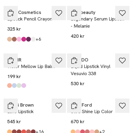
MAC Cosmetics
rms beauty
Lipstick Pencil Crayon
Legendary Serum Lipstick
- Melanie
325 kr
420 kr
till
+6
Produkten finns i färgerna:
Moon Rocket
Gem Stone
Spaced Out
Candy Yum Yummy
Lunar Violet
Crown Jewel
,
,
,
,
,
,
TIRTIR
BYREDO
Water Mellow Lip Balm
Liquid Lipstick Vinyl
Vesuvio 338
199 kr
530 kr
Produkten finns i färgerna:
Peach Lemony
Icy Blue
Greeny Apple
Mauve Berry
,
,
,
,
Gåva på köpet
Bobbi Brown
Tom Ford
Luxe Lipstick
Ultra Shine Lip Color
545 kr
670 kr
till
till
+16
+2