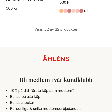
530 kr
REFILL
380 kr
till
+1
Produkten finns i färgerna:
Thar Desert
Space In Between
Martian Dust
Utopie
Fire Grace
Reunion
,
,
,
,
,
,
Visar 22 av 22 produkter
Sidfot
Bli medlem i vår kundklubb
10% på ditt första köp som medlem*
Bonus på alla köp
Bonuscheckar
Personliga & unika medlemserbjudanden