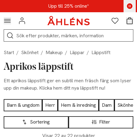
Hoppa till navigationsmenyn
Hoppa till innehåll
Hoppa till sidfot
Kod: AUG25 - Shoppa nu
Upp till 25% online*
Logga in
Favoriter
Var
Sök
Start
/
Skönhet
/
Makeup
/
Läppar
/
Läppstift
Aprikos läppstift
Ett aprikos läppstift ger en subtil men fräsch färg som lyser
upp din makeup. Klicka hem ditt nya läppstift nu!
Hoppa till produktsidan
Barn & ungdom
Herr
Hem & inredning
Dam
Skönhet
Hoppa till produktsidan
Lista över produkter
Sortering
Filter
Visar 22 av 22 produkter