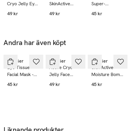
Cryo Jelly Eye
SkinActive
Super-
Mask
Vitamin C Sheet
Hydrating and
49 kr
49 kr
45 kr
Mask
Energizing
Sheet Mask
Andra har även köpt
Hoppa över bildspelet
Garnier
Garnier
Garnier
Eye Tissue
Active Cryo
Skin Active
Facial Mask -
Jelly Face
Moisture Bomb
Orange Juice &
Mask
Tissue Mask
45 kr
49 kr
45 kr
Hyaluronic Acid
(Pink) Face Care
Liknande produkter