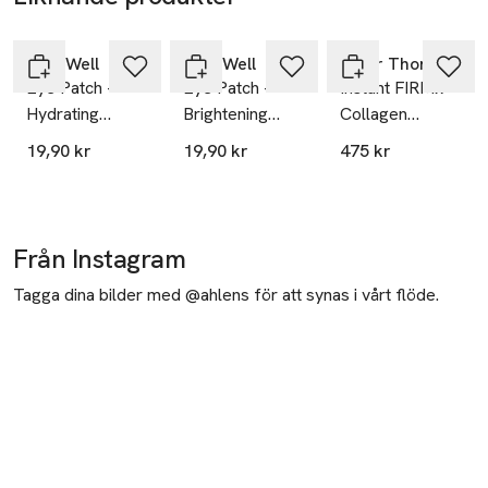
Hoppa över bildspelet
Stay Well
Stay Well
Peter Thomas Roth
Eye Patch -
Eye Patch -
Instant FIRMx®
Hydrating
Brightening
Collagen
Hyaluronic Acid
Vitamin C
Infusion
19,90 kr
19,90 kr
475 kr
Tightening Eye
Patches
Från Instagram
Tagga dina bilder med @ahlens för att synas i vårt flöde.