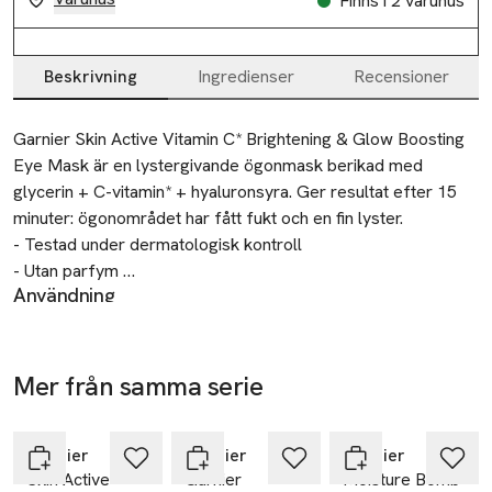
Finns i 2 varuhus
Beskrivning
Ingredienser
Recensioner
Beskrivning
Garnier Skin Active Vitamin C* Brightening & Glow Boosting 
Eye Mask är en lystergivande ögonmask berikad med 
glycerin + C-vitamin* + hyaluronsyra. Ger resultat efter 15 
minuter: ögonområdet har fått fukt och en fin lyster. 

- Testad under dermatologisk kontroll 

- Utan parfym 

Användning
- Berikad med 3% glycerin + C-vitamin* + hyaluronsyra 
Applicera maskerna under ögonen på ren hud. Låt verka i 15
*Vitamin Cg = C-vitaminderivat
minuter. Dra av maskerna och massera in överflödig formula i
huden eller ta bort med bomull.
Mer från samma serie
SKU: 65983375
Hoppa över bildspelet
Garnier
Garnier
Garnier
Skin Active
Garnier
Moisture Bomb