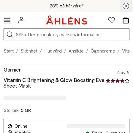
Hoppa till navigationsmenyn
Hoppa till innehåll
Hoppa till sidfot
För medlemmar - Shoppa nu
25% på hårvård*
Logga in
Favoriter
Var
Sök
Start
/
Skönhet
/
Hudvård
/
Ansikte
/
Ögoncreme
/
Vita
Produktbilder
Hoppa över bildspelet
Produktinformation
Garnier
4 av 5
Vitamin C Brightening & Glow Boosting Eye
4 av fem stjä
Sheet Mask
Storlek:
5 GR
Online
Varuhus