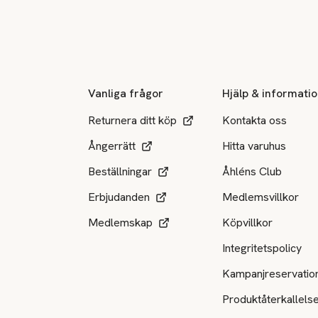
Sidfot
Vanliga frågor
Hjälp & informati
Returnera ditt köp
Kontakta oss
Ångerrätt
Hitta varuhus
Beställningar
Åhléns Club
Erbjudanden
Medlemsvillkor
Medlemskap
Köpvillkor
Integritetspolicy
Kampanjreservatio
Produktåterkallels
Tillgängliga betalsätt