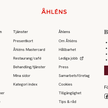
on
Tjänster
Åhlens
B
Presentkort
Om Åhléns
Åhléns Mastercard
Hållbarhet
Restaurang/café
Lediga jobb
Behandling/tjänster
Press
Mina sidor
Samarbetsföretag
Kategori index
Cookies
Fö
ner
Tillgänglighet
e
Tips & råd