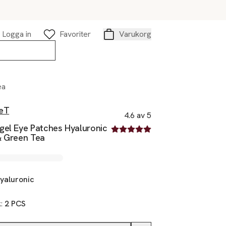
Logga in
Favoriter
Varukorg
Varukorg
ea
eT
4.6 av 5
gel Eye Patches Hyaluronic
4.6 av fem stjärnor
& Green Tea
yaluronic
k:
2 PCS