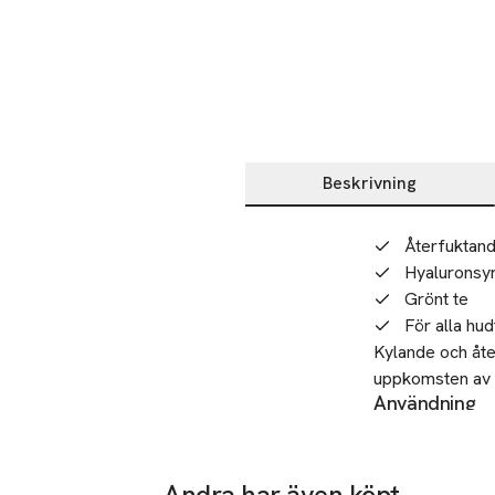
Beskrivning
Beskrivning
Återfuktan
Hyaluronsy
Grönt te
För alla hu
Kylande och åt
uppkomsten av t
Användning
Placera ögonmas
Ögonmaskerna inn
ögonmaskerna oc
ömtåliga område
inte. Paketet in
ögonen. Ögonmas
Andra har även köpt