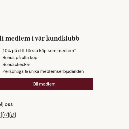
li medlem i vår kundklubb
10% på ditt första köp som medlem*
Bonus på alla köp
Bonuscheckar
Personliga & unika medlemserbjudanden
Bli medlem
lj oss