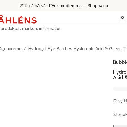
25% på hårvård*
För medlemmar - Shoppa nu
Ögoncreme
/
Hydrogel Eye Patches Hyaluronic Acid & Green T
Bubbl
Hydro
Acid 
Färg:
H
Storle