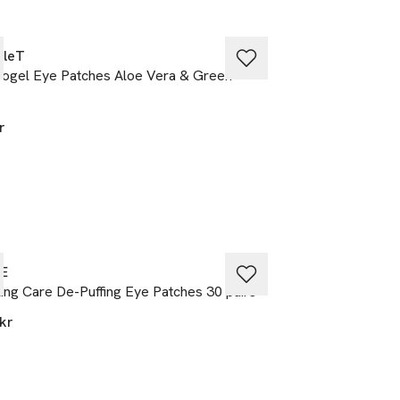
bleT
It'S SKIN
ligt för barn
ogel Eye Patches Aloe Vera & Green
Hyaluronic Acid M
35 kr
mited
r
E
Pixi
ing Care De-Puffing Eye Patches 30 pairs
NutrifEYE
kr
339 kr