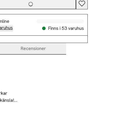
nline
aruhus
Finns i 53 varuhus
Recensioner
kar 
änsla!

n. Ta bort
ukt i det 
parna, skölj
 området kring 
 använda. Kan 