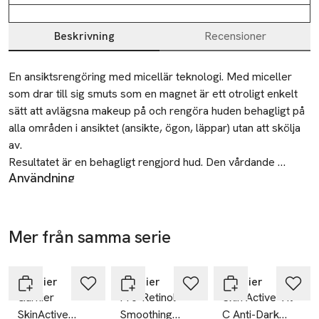
Beskrivning
Recensioner
Beskrivning
En ansiktsrengöring med micellär teknologi. Med miceller 
som drar till sig smuts som en magnet är ett otroligt enkelt 
sätt att avlägsna makeup på och rengöra huden behagligt på 
alla områden i ansiktet (ansikte, ögon, läppar) utan att skölja 
av.

Resultatet är en behagligt rengjord hud. Den vårdande 
Användning
formulan utan parfym passar alla hudtyper, även känslig hud.
Applicera på ansikte, ögon och läppar med en
bomullsrondell. Behöver ej sköljas av.
SKU: 89742995
Mer från samma serie
Hoppa över bildspelet
Garnier
Garnier
Garnier
Garnier
Pro-Retinol
Skin Active Vit-
SkinActive
Smoothing
C Anti-Dark