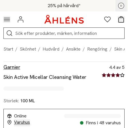
Hoppa till navigationsmenyn
Hoppa till innehåll
Hoppa till sidfot
För medlemmar - Shoppa nu
25% på hårvård*
Logga in
Favoriter
Var
Sök
Start
/
Skönhet
/
Hudvård
/
Ansikte
/
Rengöring
/
Skin A
Produktbilder
Hoppa över bildspelet
Produktinformation
Garnier
4.4 av 5
4.4 av fem st
Skin Active Micellar Cleansing Water
Storlek:
100 ML
Online
Varuhus
Finns i 48 varuhus