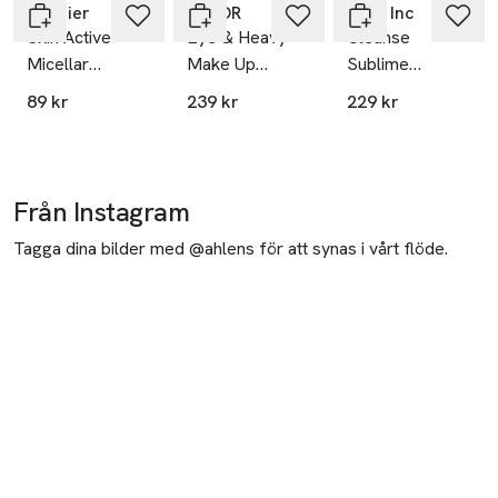
Garnier
BABOR
Rose Inc
Skin Active
Eye & Heavy
Cleanse
Micellar
Make Up
Sublime
Cleansing
Remover
Micellar
89 kr
239 kr
229 kr
Water in Oil
Makeup
Remover Refill
Från Instagram
Tagga dina bilder med @ahlens för att synas i vårt flöde.