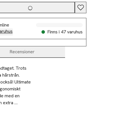
nline
aruhus
Finns i 47 varuhus
Recensioner
dtaget. Trots 
 hårstrån. 
också! Ultimate 
rgonomiskt 
de med en 
n extra 
lsammans med 
s du enkelt kan
exibla piggarna 
 och hela håret.
v, medan de 