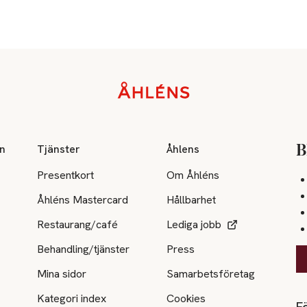
on
Tjänster
Åhlens
B
Presentkort
Om Åhléns
Åhléns Mastercard
Hållbarhet
Restaurang/café
Lediga jobb
Behandling/tjänster
Press
Mina sidor
Samarbetsföretag
Kategori index
Cookies
Fö