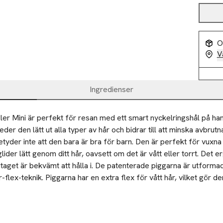
O
V
Ingredienser
ler Mini är perfekt för resan med ett smart nyckelringshål på han
reder den lätt ut alla typer av hår och bidrar till att minska avbrutna
tyder inte att den bara är bra för barn. Den är perfekt för vuxna 
lider lätt genom ditt hår, oavsett om det är vått eller torrt. Det e
aget är bekvämt att hålla i. De patenterade piggarna är utforma
-flex-teknik. Piggarna har en extra flex för vått hår, vilket gör de
åligt, duschfräscht hår. Använd The Ultimate Detangler Mini til
eda ut hårtopparna med borsten för att sedan jobba dig uppåt till
hårinpackning för att jämnt fördela produkten i håret. De långa, fl
ötter till toppar utan problem. Fortsätt borsta längs med huvudet
ser upp tovor samtidigt som den minskar risken att håret ska gå a
n användas för att fördela schampo och balsam i vått hår.