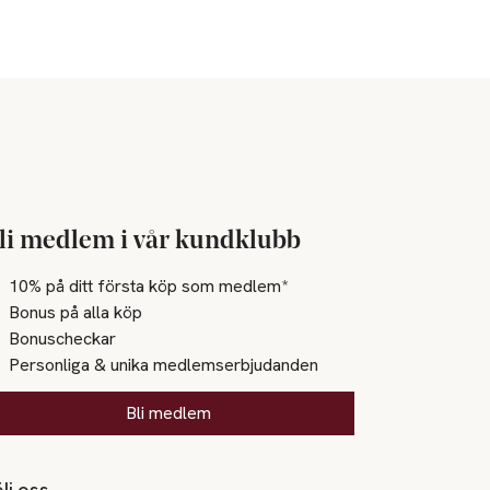
li medlem i vår kundklubb
10% på ditt första köp som medlem*
Bonus på alla köp
Bonuscheckar
Personliga & unika medlemserbjudanden
Bli medlem
lj oss