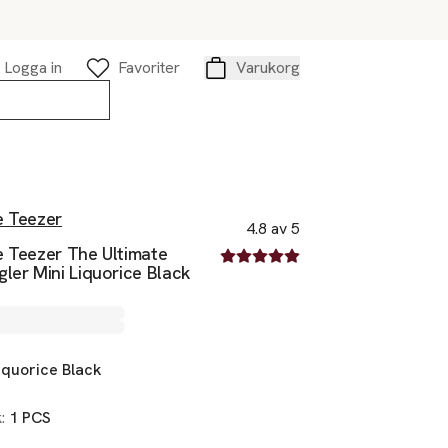
Logga in
Favoriter
Varukorg
Varukorg
e Teezer
4.8 av 5
e Teezer The Ultimate
4.8 av fem stjärnor
ler Mini Liquorice Black
iquorice Black
k:
1 PCS