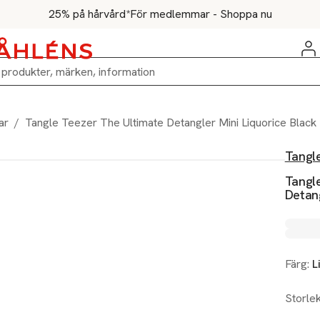
25% på hårvård*
För medlemmar - Shoppa nu
ar
/
Tangle Teezer The Ultimate Detangler Mini Liquorice Black
Tangl
Tangl
Detang
Färg:
L
Storle