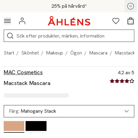
Hoppa till navigationsmenyn
Hoppa till innehåll
Hoppa till sidfot
För medlemmar - Shoppa nu
25% på hårvård*
Logga in
Favoriter
Var
Sök
Start
/
Skönhet
/
Makeup
/
Ögon
/
Mascara
/
Macstack 
Produktbilder
Hoppa över bildspelet
Produktinformation
MAC Cosmetics
4.2 av 5
4.2 av fem st
Macstack Mascara
Färg:
Mahogany Stack