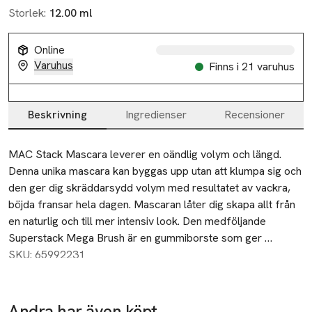
Storlek:
12.00 ml
Online
Varuhus
Finns i 21 varuhus
Beskrivning
Ingredienser
Recensioner
Beskrivning
MAC Stack Mascara leverer en oändlig volym och längd. 
Denna unika mascara kan byggas upp utan att klumpa sig och 
den ger dig skräddarsydd volym med resultatet av vackra, 
böjda fransar hela dagen. Mascaran låter dig skapa allt från 
en naturlig och till mer intensiv look. Den medföljande 
Superstack Mega Brush är en gummiborste som ger 
omedelbar volym från första borstdraget och är idealisk för 
SKU: 65992231
både övre och undre fransar. Oavsett vilken look du strävar 
efter kan du framhäva din individualitet med denna måste-ha 
mascara som förstorar både dina ögon och dina fransar.

Andra har även köpt