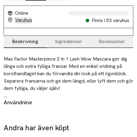
Online
Varuhus
Finns i 53 varuhus
Beskrivning
Ingredienser
Recensioner
Beskrivning
Max Factor Masterpiece 2 In 1 Lash Wow Mascara ger dig 
långa och extra fylliga fransar. Med en enkel vridning på 
borsthandtaget kan du förvandla din look på ett ögonblick. 
Separera fransarna och ge dem längd, eller lyft dem och gör 
dem fylliga, du väljer själv! 

Användning
Denna veganska produkt innehåller hälsosamma 
Före applicering: Avlägsna överskottsprodukt från
ingredienser som vårdar fransarna. - Masterpiece 2 In 1 Lash 
mascaraborsten. Vrid borsthandtaget för att välja din
Wow Mascara varken smular eller klumpar sig, utan sitter 
önskade look: längd eller volym. Placera borsten vid den
kvar där den ska från morgon till kväll. Mascaran ger både 
Andra har även köpt
övre franskanten. Rör borsten uppåt för att täcka fransarna
längd och volym och sitter kvar där den ska. Den är enkel att 