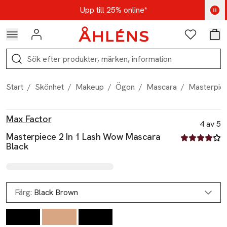
Hoppa till navigationsmenyn
Hoppa till innehåll
Hoppa till sidfot
Kod: AUG25 - Shoppa nu
Upp till 25% online*
Logga in
Favoriter
Var
Sök
Start
/
Skönhet
/
Makeup
/
Ögon
/
Mascara
/
Masterpiec
Produktbilder
Hoppa över bildspelet
Produktinformation
Max Factor
4 av 5
Masterpiece 2 In 1 Lash Wow Mascara
4 av fem stjä
Black
Färg:
Black Brown