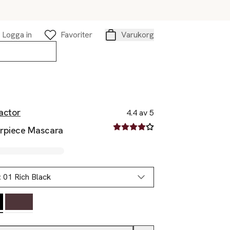
Logga in
Favoriter
Varukorg
Varukorg
actor
4.4 av 5
4.4 av fem stjärnor
rpiece Mascara
:
01 Rich Black