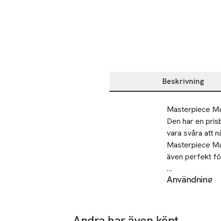
Beskrivning
Beskrivning
Masterpiece Mas
Den har en pris
vara svåra att n
Masterpiece Mas
även perfekt fö
Användning
• Definierar och
Steg 1:
• Passar även p
Applicera masca
• Oftalmologiskt
med zickzack-rö
• Passar för kän
Andra har även köpt