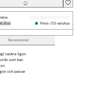
nline
aruhus
Finns i 53 varuhus
Recensioner
gt vackra ögon. 
nvrån som kan 
on. 
ögon och passar 
enom fransarna