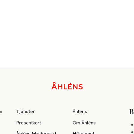
on
Tjänster
Åhlens
B
Presentkort
Om Åhléns
Åhléns Mastercard
Hållbarhet