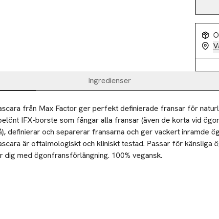
O
V
Ingredienser
cara från Max Factor ger perfekt definierade fransar för naturli
belönt IFX-borste som fångar alla fransar (även de korta vid ögo
å), definierar och separerar fransarna och ger vackert inramde ög
cara är oftalmologiskt och kliniskt testad. Passar för känsliga 
r dig med ögonfransförlängning. 100% vegansk.

 separerar fransarna

erfekt för dig med ögonfransförlängning

ra från fransarnas rot till topp genom att svepa borsten upp g
 och kliniskt testad

relser för att separera och definiera.
sliga ögon
