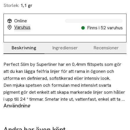
Storlek:
1,1 gr
Online
Varuhus
Finns i 52 varuhus
Beskrivning
Ingredienser
Recensioner
Beskrivning
Perfect Slim by Superliner har en 0,4mm filtspets som gör 
att du kan lägga felfria linjer för att rama in ögonen och 
utforma en definierad, sofistikerad eller intensiv look. 

Den mjuka spetsen och formulan med intensivt svarta 
pigment gör det enkelt att skapa markerade linjer som håller 
i upp till 24 * timmar. Smetar inte ut, vattenfast, enkel att ta 
Användning
bort med sminkborttagning. 

Steg 1: Så gör du en eyelinervinge. Börja från ögonlockets
Testad under oftalmologisk kontroll. 

mitt och dra en jämn linje mot den yttre ögonvrån.
Steg 2: Dra sedan en linje från den inre ögonvrån så att de
*Självutvärdering, 94 personer.
Andra har även köpt