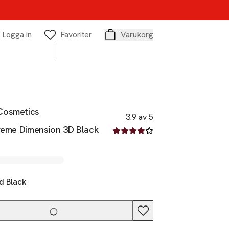
Logga in
Favoriter
Varukorg
Varukorg
osmetics
3.9 av 5
treme Dimension 3D Black
3.9 av fem stjärnor
d Black