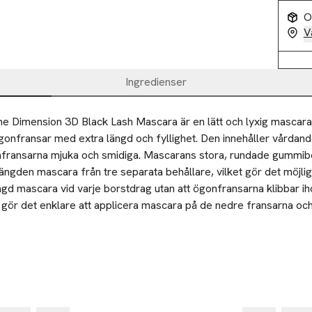
O
V
Ingredienser
 Dimension 3D Black Lash Mascara är en lätt och lyxig mascara
gonfransar med extra längd och fyllighet. Den innehåller vårdand
fransarna mjuka och smidiga. Mascarans stora, rundade gummibo
gden mascara från tre separata behållare, vilket gör det möjligt 
d mascara vid varje borstdrag utan att ögonfransarna klibbar iho
gör det enklare att applicera mascara på de nedre fransarna och
n. Borsten innehåller små fibrer som tillför omedelbar volym och
ot fransarna, nära rötterna, och sicksacka borsten från rot till 
ellan fransarna. Och resultatet? Ögonfransarna med extrem dimen
 uppnått önskad effekt.
 klumpar eller smetar.

en:

Ta 
ger längd och extra volym. Den böjer, lyfter och separerar ögonf