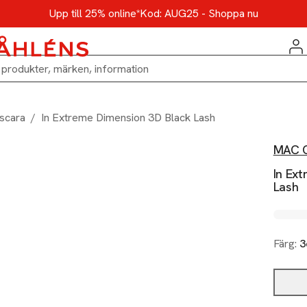
Upp till 25% online*
Kod: AUG25 - Shoppa nu
scara
/
In Extreme Dimension 3D Black Lash
MAC C
In Ex
Lash
Färg:
3