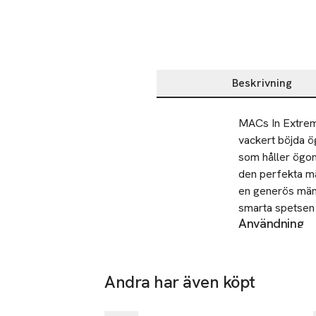
Beskrivning
Beskrivning
MACs In Extreme
vackert böjda ö
som håller ögon
den perfekta män
en generös mäng
smarta spetsen 
Användning
håren i ögonvrå
Pressa borsten m
att tränga in m
Upprepa tills du
som inte smular,
SKU: 44595429
Andra har även köpt
 Det gör produkt
Hoppa över bildspelet
 Denna mascara 