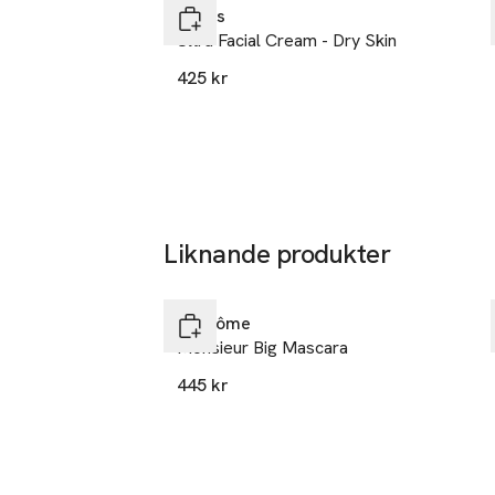
Kiehls
Formulan klumpar
Ultra Facial Cream - Dry Skin
 MACs In Extre
425 kr
Liknande produkter
Hoppa över bildspelet
Lancôme
Monsieur Big Mascara
445 kr