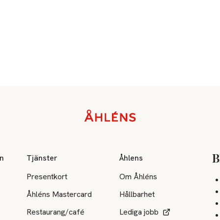
on
Tjänster
Åhlens
B
Presentkort
Om Åhléns
Åhléns Mastercard
Hållbarhet
Restaurang/café
Lediga jobb