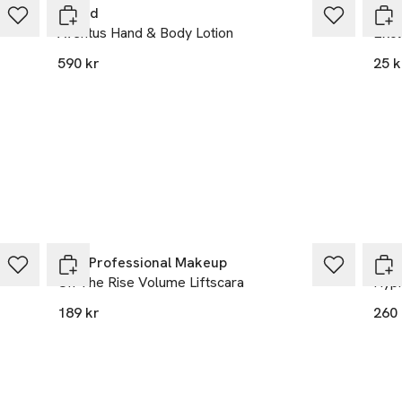
 eller smular inte. Smetas inte ut.

Creed
Åhlé
Aventus Hand & Body Lotion
Ekol
me Dimension Mascara 3D Black är testad av ögonläkare.
590 kr
25 k
25% vid köp över 200kr
NYX Professional Makeup
Lan
On The Rise Volume Liftscara
Hyp
189 kr
260 