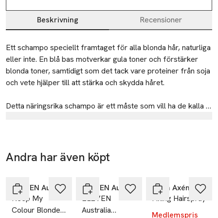
Beskrivning
Recensioner
Beskrivning
Ett schampo speciellt framtaget för alla blonda hår, naturliga 
eller inte. En blå bas motverkar gula toner och förstärker 
blonda toner, samtidigt som det tack vare proteiner från soja 
och vete hjälper till att stärka och skydda håret.

Detta näringsrika schampo är ett måste som vill ha de kalla 
tonerna likt en ikonisk Australiensisk blondin!
Tillverkare
Session MAP
Refshalevej 163A
Andra har även köpt
2. DK-1432 København
-25%
-25%
-25%
Hoppa över bildspelet
Denmark
ELEVEN Australia
ELEVEN Australia
Björn Axén
KMRegulatory@kevinmurphy.com.au
Keep My
ELEVEN
Fixing Hairspray
E-post
Colour Blonde
Australia
Mobilnummer
Medlemspris