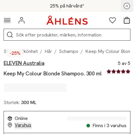
Hoppa till navigationsmenyn
Hoppa till innehåll
Hoppa till sidfot
För medlemmar - Shoppa nu
25% på hårvård*
Logga in
Favoriter
Var
Sök
Start
/
Skönhet
/
Hår
/
Schampo
/
Keep My Colour Blond
-25%
ELEVEN Australia
Produktbilder
Hoppa över bildspelet
Produktinformation
5 av 5
5 av fem stjä
Keep My Colour Blonde Shampoo. 300 ml
Storlek:
300 ML
Online
Varuhus
Finns i 3 varuhus