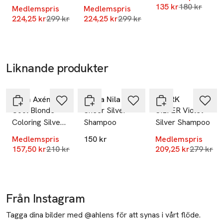
Conditioner
Miracle Hair
Lägsta pris
135 kr
180 kr
SKU: 65007390
Medlemspris
Medlemspris
Treatment
Lägsta pris 30 dagar
Lägsta pris 30 dagar
224,25 kr
299 kr
224,25 kr
299 kr
Shampoo
Liknande produkter
-25%
-25%
Hoppa över bildspelet
Björn Axén
Maria Nila
BJÖRK
Cool Blonde
Sheer Silver
SILVER Violet
Coloring Silver
Shampoo
Silver Shampoo
Shampoo
Medlemspris
150 kr
Medlemspris
Lägsta pris 30 dagar
Lägsta pr
157,50 kr
210 kr
209,25 kr
279 kr
Från Instagram
Tagga dina bilder med @ahlens för att synas i vårt flöde.